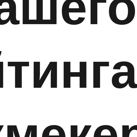
ашего
йтинг
кмеке