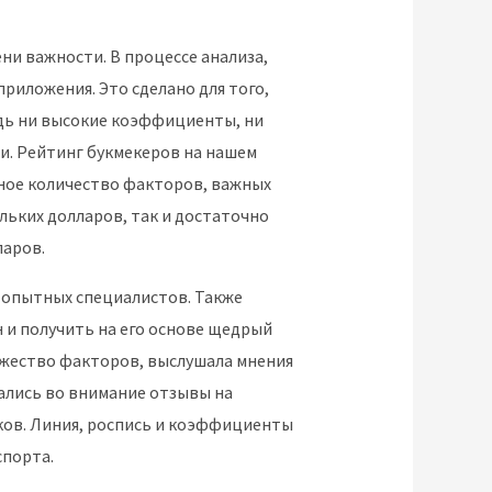
ни важности. В процессе анализа,
приложения. Это сделано для того,
дь ни высокие коэффициенты, ни
и. Рейтинг букмекеров на нашем
ное количество факторов, важных
льких долларов, так и достаточно
ларов.
 опытных специалистов. Также
 и получить на его основе щедрый
ожество факторов, выслушала мнения
ались во внимание отзывы на
ков. Линия, роспись и коэффициенты
спорта.