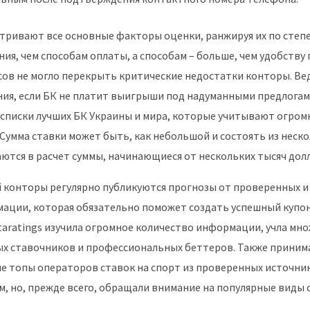
тривают все основные факторы оценки, ранжируя их по степе
я, чем способам оплаты, а способам – больше, чем удобству 
ов не могло перекрыть критические недостатки конторы. Ве
ния, если БК не платит выигрыши под надуманными предлогам
 списки лучших БК Украины и мира, которые учитывают огром
Сумма ставки может быть, как небольшой и состоять из неско
аются в расчет суммы, начинающиеся от нескольких тысяч дол
 конторы регулярно публикуются прогнозы от проверенных и
ации, которая обязательно поможет создать успешный купон
aratings изучила огромное количество информации, учла мн
х ставочников и профессиональных беттеров. Также приним
е топы операторов ставок на спорт из проверенных источни
, но, прежде всего, обращали внимание на популярные виды 