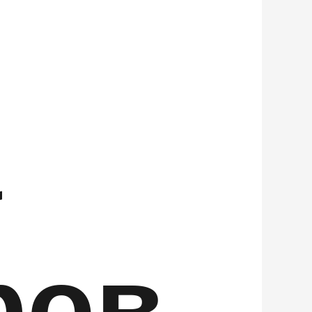
а
ров