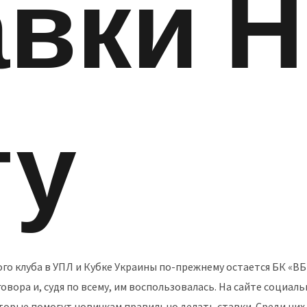
вки Н
ту
о клуба в УПЛ и Кубке Украины по-прежнему остается БК «В
ора и, судя по всему, им воспользовалась. На сайте социаль
торые помогут новичкам правильно делать ставки. Среди них