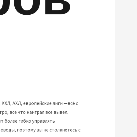
 КХЛ, АХЛ, европейские лиги —всё с
о, все что наиграл все вывел.
т более гибко управлять
еводы, поэтому вы не столкнетесь с