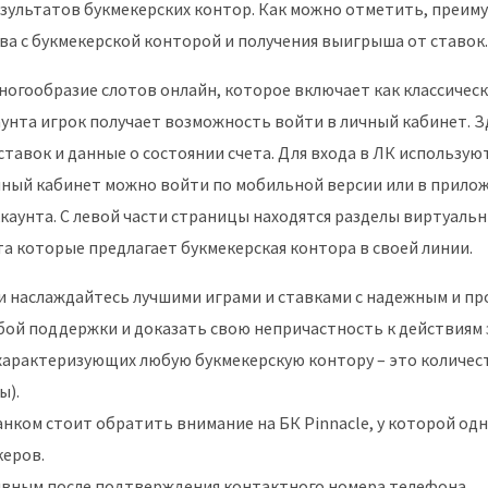
езультатов букмекерских контор. Как можно отметить, преим
ва с букмекерской конторой и получения выигрыша от ставок.
ногообразие слотов онлайн, которое включает как классичес
каунта игрок получает возможность войти в личный кабинет. 
ставок и данные о состоянии счета. Для входа в ЛК использую
чный кабинет можно войти по мобильной версии или в прилож
аунта. С левой части страницы находятся разделы виртуальны
та которые предлагает букмекерская контора в своей линии.
 и наслаждайтесь лучшими играми и ставками с надежным и п
жбой поддержки и доказать свою непричастность к действиям
 характеризующих любую букмекерскую контору – это количес
ы).
анком стоит обратить внимание на БК Pinnacle, у которой о
керов.
вным после подтверждения контактного номера телефона.