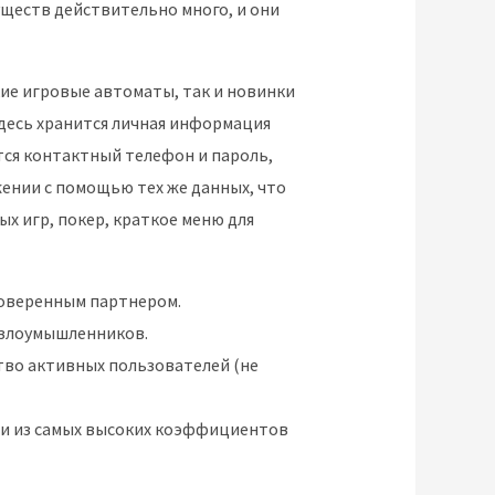
уществ действительно много, и они
кие игровые автоматы, так и новинки
Здесь хранится личная информация
тся контактный телефон и пароль,
ении с помощью тех же данных, что
х игр, покер, краткое меню для
роверенным партнером.
 злоумышленников.
тво активных пользователей (не
дни из самых высоких коэффициентов