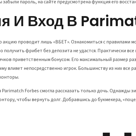
 забыли пароль, на сайте предусмотрена функция его восста
я И Вход В Parima
ую акцию проводит лишь «ВБЕТ». Ознакомиться с правилами м
что получить фрибет без депозита не удастся. Практически вс
ичков приветственным бонусом. Его максимальный размер ра
мму влияет непосредственно игрок. Большинству из них все р
 конторы.
 Parimatch Forbes смогла рассказать только дочь. Однажды зи
онтору, чтобы вернуть долг. Добравшись до букмекера, «поце