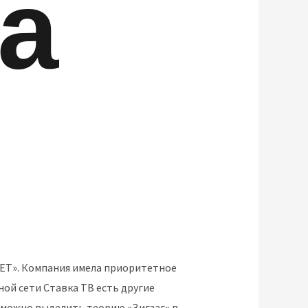
а
БЕТ». Компания имела приоритетное
ной сети Ставка ТВ есть другие
 можно выделить теорию «Зигзаг» в