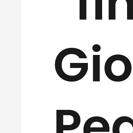
“fin
Gio
Ped