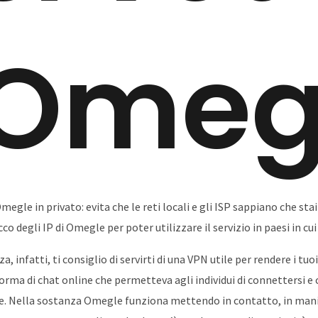
 Omeg
megle in privato: evita che le reti locali e gli ISP sappiano che st
o degli IP di Omegle per poter utilizzare il servizio in paesi in cui 
za, infatti, ti consiglio di servirti di una VPN utile per rendere i tu
ma di chat online che permetteva agli individui di connettersi e c
stre. Nella sostanza Omegle funziona mettendo in contatto, in ma