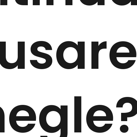
 usar
egle