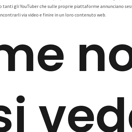
tanti gli YouTuber che sulle proprie piattaforme annunciano sessi
ncontrarli via video e finire in un loro contenuto web.
me n
si ve