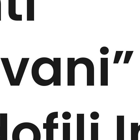
ti
vani”
ofili I