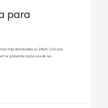
a para
ormas más destacadas es 24bet. Con una
bet se presenta como una de las