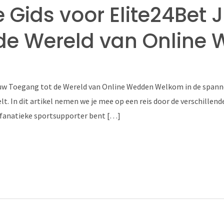
 Gids voor Elite24Bet 
de Wereld van Online
uw Toegang tot de Wereld van Online Wedden Welkom in de spann
t. In dit artikel nemen we je mee op een reis door de verschillen
n fanatieke sportsupporter bent […]