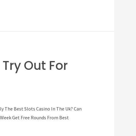
 Try Out For
ly The Best Slots Casino In The Uk? Can
 Week Get Free Rounds From Best