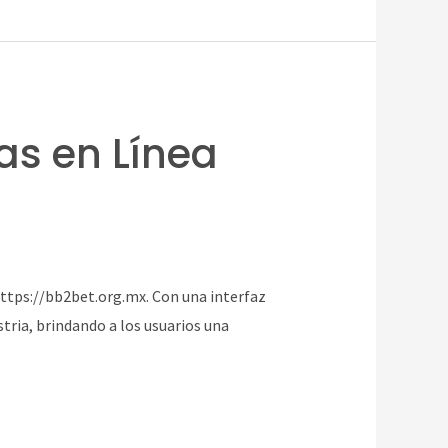
as en Línea
https://bb2bet.org.mx. Con una interfaz
ria, brindando a los usuarios una