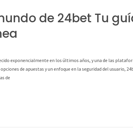
mundo de 24bet Tu guí
nea
recido exponencialmente en los últimos años, y una de las plataf
opciones de apuestas y un enfoque en la seguridad del usuario, 24
as de