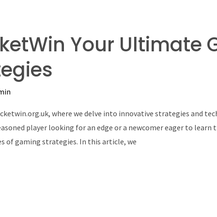
ketWin Your Ultimate 
tegies
min
cketwin.org.uk, where we delve into innovative strategies and tec
easoned player looking for an edge or a newcomer eager to learn t
 of gaming strategies. In this article, we