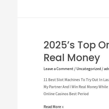
2025’s Top On
2025’s
Top
Real Money
On-
line
Leave a Comment
/
Uncategorized
/
ad
Slots
Casinos
11 Best Slot Machines To Try Out In La
To
My Partner And I Win Real Money Whil
Try
Online Casinos Best Period
Out
For
Read More »