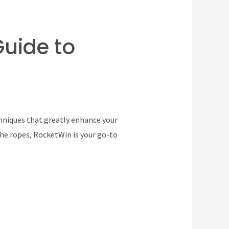
Guide to
hniques that greatly enhance your
he ropes, RocketWin is your go-to