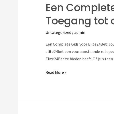
Een Complete
Een
Complete
Toegang tot 
Gids
voor
Uncategorized
/
admin
Elite24Bet
Jouw
Een Complete Gids voor Elite24Bet: Jo
Toegang
elite24bet een vooraanstaande rol speel
tot
Elite24Bet te bieden heeft. Of je nu ee
de
Wereld
Read More »
van
Online
Wedden