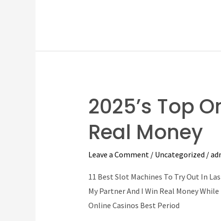
Real
Money
2025’s Top On
2025’s
Top
Real Money
On-
line
Leave a Comment
/
Uncategorized
/
ad
Slots
Casinos
11 Best Slot Machines To Try Out In La
To
My Partner And I Win Real Money Whil
Try
Online Casinos Best Period
Out