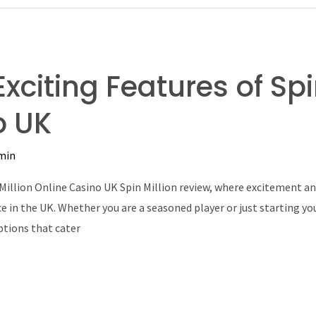
xciting Features of Spi
o UK
min
 Million Online Casino UK Spin Million review, where excitement 
in the UK. Whether you are a seasoned player or just starting you
options that cater