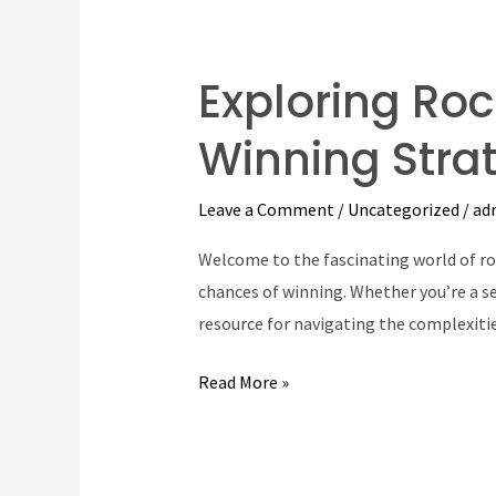
Exploring Roc
Exploring
RocketWin
Winning Stra
Your
Ultimate
Leave a Comment
/
Uncategorized
/
ad
Guide
to
Welcome to the fascinating world of ro
Winning
chances of winning. Whether you’re a s
Strategies
resource for navigating the complexities
Read More »