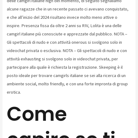
delle camgirl italiane high del momento, di seguito segnaliamo
alcune ragazze che in un recente passato ci avevano conquistato,
e che all’inizio del 2024 risultano invece molto meno attive o
inspire. Presenza fissa da oltre 2 anni su RIV, Lolita è una delle
camgirl italiane più conosciute e apprezzate dal pubblico. NOTA –
Gli spettacoli di nudo e con attività onerous si svolgono solo in
videochat privata o esclusiva. NOTA – Gli spettacoli di nudo e con
attività exhausting si svolgono solo in videochat privata, per
partecipare alla quale è richiesta la registrazione. Skeeping è il
posto ideale per trovare camgirls italiane se sei alla ricerca di un
ambiente social, molto friendly, e con una forte impronta di group
erotica.
Come