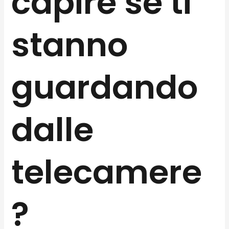
capire se ti
stanno
guardando
dalle
telecamere
?