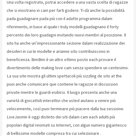
Una volta registrato, potrai accedere a una vasta scelta di ragazze
che si mostrano in cam per farti godere. Ti dà anche la possibilità
pada guadagnare pada più con il adatto programma dalam
riferimento, in base al quale i truly modelli guadagnano il forty
percento dei loro guadagni invitando nuovi membri al posizione. Il
sito ha anche un’impressionante sezione dalam realizzazione dei
desideri in cui le modelle e arianne sito contribuiscono in
beneficenza. BimBim è un altro ottimo posto each provare il
divertimento delle making love cam senza spendere un centesimo.
La sua site mostra gli ultimi spettacoli più sizzling de sito at the
puoi anche comunicare que contiene le ragazze in discussion
private mentre le guardi esibirsi. Il luogo presenta anche una
varietà di giocattoli interattivi che usted aiutano a venire più
velocemente, così puoi terminare più piacere dalla tua sessione.
LiveJasmin è oggi distinto dei siti dalam cam each adulti più
popolari digital rinomati su Internet, con algun numero gigantesco
di bellissime modelle compresa tra cui selezionare .