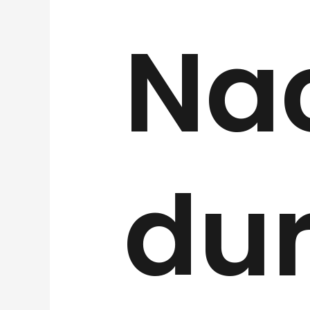
Nac
du