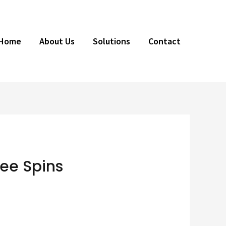
Home
About Us
Solutions
Contact
ree Spins