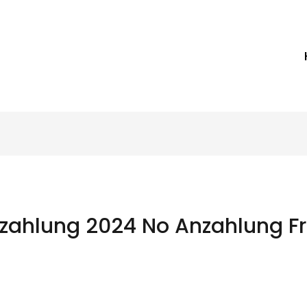
inzahlung 2024 No Anzahlung F