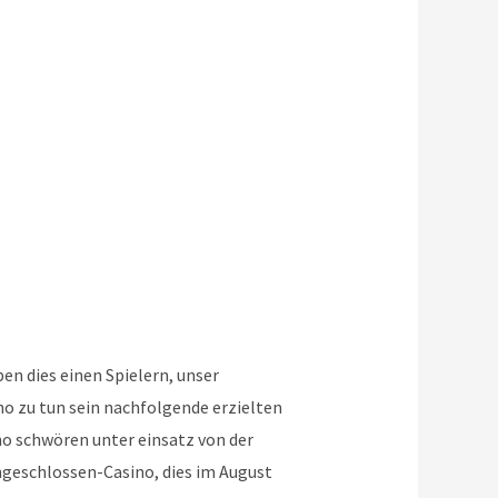
n dies einen Spielern, unser
no zu tun sein nachfolgende erzielten
o schwören unter einsatz von der
Angeschlossen-Casino, dies im August