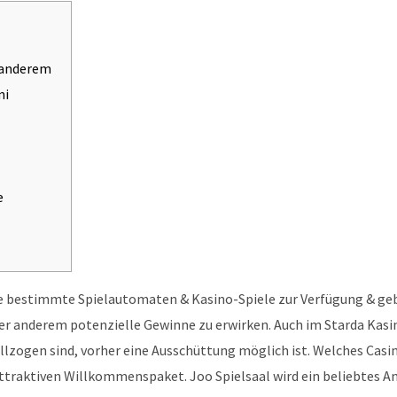
 anderem
ni
e
je bestimmte Spielautomaten & Kasino-Spiele zur Verfügung & gebe
ter anderem potenzielle Gewinne zu erwirken. Auch im Starda Kasi
zogen sind, vorher eine Ausschüttung möglich ist. Welches Casin
attraktiven Willkommenspaket.
Joo Spielsaal wird ein beliebtes 