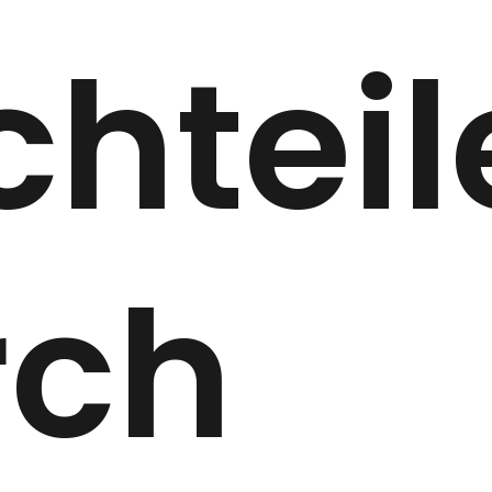
hteil
rch