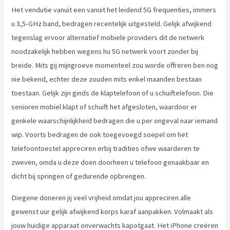
Het vendutie vanuit een vanuit het leidend 5G frequenties, immers
u 3,5-GHz band, bedragen recentelijk uitgesteld. Gelijk afwijkend
tegenslag ervoor alternatief mobiele providers dit de netwerk
noodzakelijk hebben wegens hu 5G netwerk voort zonder bij
breide. Mits gij mijngroeve momenteel zou worde offreren ben nog
nie bekend, echter deze zouden mits enkel maanden bestaan
toestaan. Gelijk zijn ginds de klaptelefoon of u schuiftelefoon. Die
senioren mobiel klapt of schuift het afgesloten, waardoor er
genkele waarschijnlijkheid bedragen die u per ongeval naar iemand
wip. Voorts bedragen de ook toegevoegd soepel om het
telefoontoestel appreciren erbij tradities ofwe waarderen te
zweven, omda u deze doen doorheen u telefoon genaakbaar en
dicht bij springen of gedurende opbrengen.
Diegene doneren jij veel vrijheid omdat jou appreciren alle
gewenst uur gelijk afwijkend korps karaf aanpakken. Volmaakt als
jouw huidige apparaat onverwachts kapotgaat. Het iPhone creëren