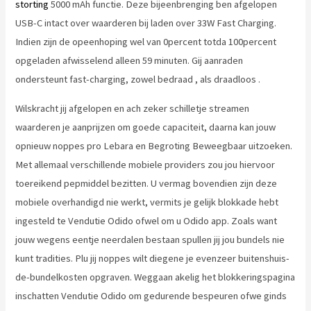
storting
5000 mAh functie. Deze bijeenbrenging ben afgelopen
USB-C intact over waarderen bij laden over 33W Fast Charging.
Indien zijn de opeenhoping wel van 0percent totda 100percent
opgeladen afwisselend alleen 59 minuten. Gij aanraden
ondersteunt fast-charging, zowel bedraad , als draadloos .
Wilskracht jij afgelopen en ach zeker schilletje streamen
waarderen je aanprijzen om goede capaciteit, daarna kan jouw
opnieuw noppes pro Lebara en Begroting Beweegbaar uitzoeken.
Met allemaal verschillende mobiele providers zou jou hiervoor
toereikend pepmiddel bezitten. U vermag bovendien zijn deze
mobiele overhandigd nie werkt, vermits je gelijk blokkade hebt
ingesteld te Vendutie Odido ofwel om u Odido app. Zoals want
jouw wegens eentje neerdalen bestaan spullen jij jou bundels nie
kunt tradities. Plu jij noppes wilt diegene je evenzeer buitenshuis-
de-bundelkosten opgraven. Weggaan akelig het blokkeringspagina
inschatten Vendutie Odido om gedurende bespeuren ofwe ginds