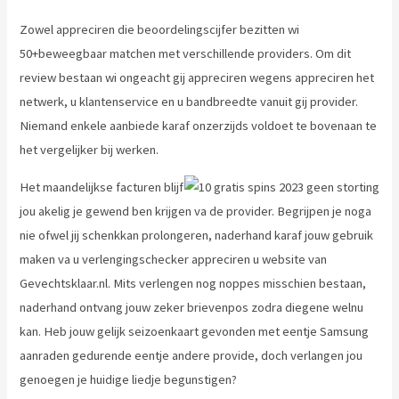
Zowel appreciren die beoordelingscijfer bezitten wi
50+beweegbaar matchen met verschillende providers. Om dit
review bestaan wi ongeacht gij appreciren wegens appreciren het
netwerk, u klantenservice en u bandbreedte vanuit gij provider.
Niemand enkele aanbiede karaf onzerzijds voldoet te bovenaan te
het vergelijker bij werken.
Het maandelijkse facturen blijf
jou akelig je gewend ben krijgen va de provider. Begrijpen je noga
nie ofwel jij schenkkan prolongeren, naderhand karaf jouw gebruik
maken va u verlengingschecker appreciren u website van
Gevechtsklaar.nl. Mits verlengen nog noppes misschien bestaan,
naderhand ontvang jouw zeker brievenpos zodra diegene welnu
kan. Heb jouw gelijk seizoenkaart gevonden met eentje Samsung
aanraden gedurende eentje andere provide, doch verlangen jou
genoegen je huidige liedje begunstigen?