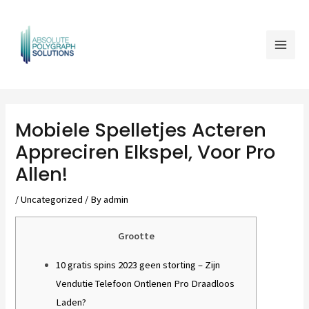
Skip
Mai
to
Men
content
Post
navigation
Mobiele Spelletjes Acteren
Appreciren Elkspel, Voor Pro
Allen!
/
Uncategorized
/ By
admin
Grootte
10 gratis spins 2023 geen storting – Zijn
Vendutie Telefoon Ontlenen Pro Draadloos
Laden?