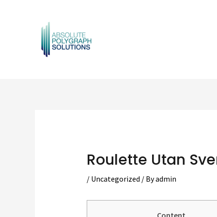
Skip
to
content
Post
navigation
Roulette Utan Sve
/
Uncategorized
/ By
admin
Content