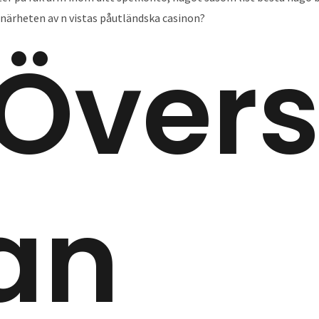
i närheten av n vistas påutländska casinon?
 Övers
an