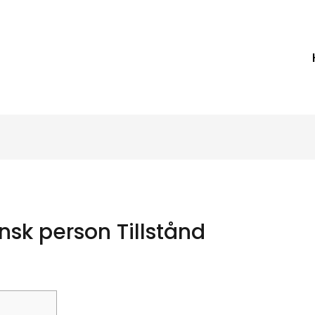
nsk person Tillstånd