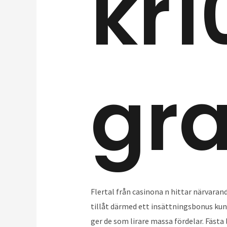
kr1
gra
Flertal från casinona n hittar närvara
tillåt därmed ett insättningsbonus kung
ger de som lirare massa fördelar. Fästa