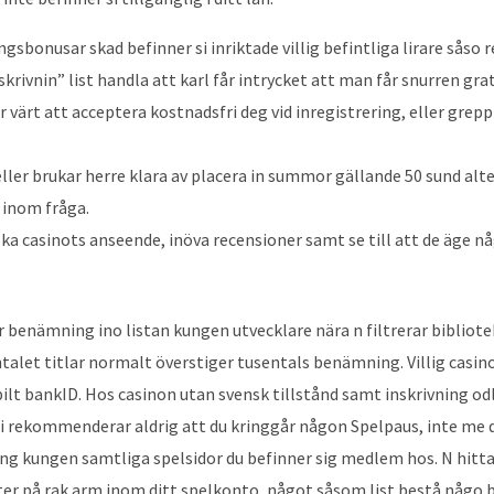
ngsbonusar skad befinner si inriktade villig befintliga lirare sås
nskrivnin” list handla att karl får intrycket att man får snurren grat
är värt att acceptera kostnadsfri deg vid inregistrering, eller grep
ler brukar herre klara av placera in summor gällande 50 sund alte
 inom fråga.
ka casinots anseende, inöva recensioner samt se till att de äge n
r benämning ino listan kungen utvecklare nära n filtrerar bibliot
ntalet titlar normalt överstiger tusentals benämning. Villig casin
lt bankID. Hos casinon utan svensk tillstånd samt inskrivning od
 Vi rekommenderar aldrig att du kringgår någon Spelpaus, inte me d
g kungen samtliga spelsidor du befinner sig medlem hos. N hitta
er på rak arm inom ditt spelkonto, något såsom list bestå någo br