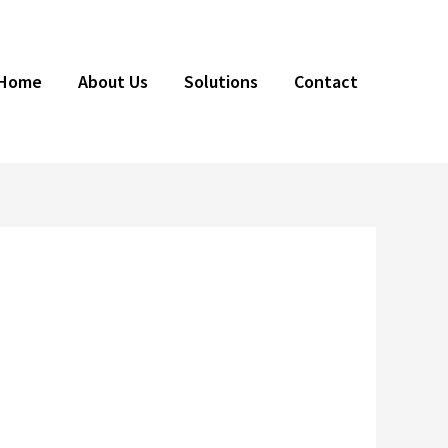
Home
About Us
Solutions
Contact