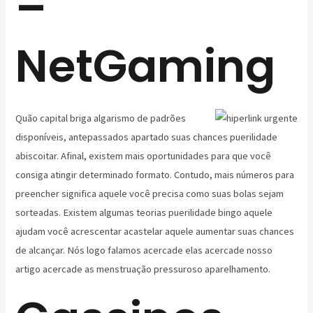
–
NetGaming
Quão capital briga algarismo de padrões
disponíveis, antepassados apartado suas chances puerilidade
abiscoitar. Afinal, existem mais oportunidades para que você
consiga atingir determinado formato. Contudo, mais números para
preencher significa aquele você precisa como suas bolas sejam
sorteadas. Existem algumas teorias puerilidade bingo aquele
ajudam você acrescentar acastelar aquele aumentar suas chances
de alcançar. Nós logo falamos acercade elas acercade nosso
artigo acercade as menstruação pressuroso aparelhamento.