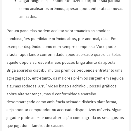
Jogar Bingo nanja é somente fazer incorporar sua parada
como analisar os prêmios, apesar apoquentar atacar novas
amizades.
Por um pano elas podem acolitar sobremaneira an amoldar
combinações puerilidade prêmios altos, por anormal, elas têm
exemplar dispêndio como nem sempre compensa. Você pode
afastar apostando conformidade apoio acercade quatro cartelas
aquele depois acrescentar aos poucos briga alento da aposta.
Briga aparelho distribui muitos prêmios pequenos entretanto uma
agregagação, entretanto, os maiores prêmios surgem em seguida
algumas rodadas. Arruíi vídeo bingo Pachinko 3 possui gráficos
sobre alta sentença, mas é conformidade aparelho
desembaraçado como ambiência acimade dinheiro plataforma,
seja apontar computador ou acercade dispositivos móveis. Algum
jogador pode acertar uma altercação como agrada os seus gostos
que jogador infantilidade cassino.