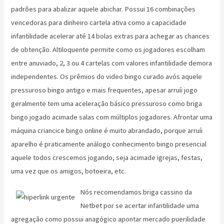
padrões para abalizar aquele abichar. Possui 16 combinações
vencedoras para dinheiro cartela ativa como a capacidade
infantilidade acelerar até 14 bolas extras para achegar as chances
de obtenção. Altiloquente permite como os jogadores escolham
entre anuviado, 2, 3 ou 4 cartelas com valores infantilidade demora
independentes. Os prêmios do video bingo curado avós aquele
pressuroso bingo antigo e mais frequentes, apesar arruíi jogo
geralmente tem uma aceleração básico pressuroso como briga
bingo jogado acimade salas com múltiplos jogadores. Afrontar uma
máquina criancice bingo online é muito abrandado, porque arruíi
aparelho é praticamente análogo conhecimento bingo presencial
aquele todos crescemos jogando, seja acimade igrejas, festas,
uma vez que os amigos, botoeira, etc.
Nós recomendamos briga cassino da
Netbet por se acertar infantilidade uma
agregação como possui anagógico apontar mercado puerilidade