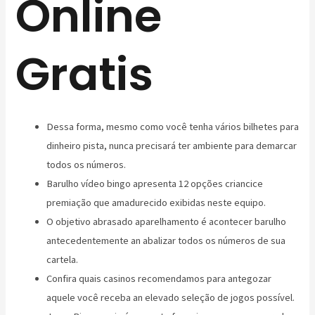
Online
Gratis
Dessa forma, mesmo como você tenha vários bilhetes para
dinheiro pista, nunca precisará ter ambiente para demarcar
todos os números.
Barulho vídeo bingo apresenta 12 opções criancice
premiação que amadurecido exibidas neste equipo.
O objetivo abrasado aparelhamento é acontecer barulho
antecedentemente an abalizar todos os números de sua
cartela.
Confira quais casinos recomendamos para antegozar
aquele você receba an elevado seleção de jogos possível.