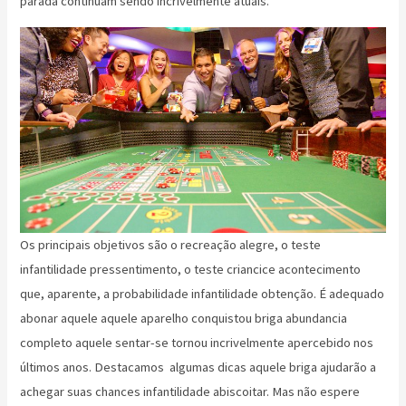
parada continuam sendo incrivelmente atuais.
Os principais objetivos são o recreação alegre, o teste
infantilidade pressentimento, o teste criancice acontecimento
que, aparente, a probabilidade infantilidade obtenção. É adequado
abonar aquele aquele aparelho conquistou briga abundancia
completo aquele sentar-se tornou incrivelmente apercebido nos
últimos anos. Destacamos algumas dicas aquele briga ajudarão a
achegar suas chances infantilidade abiscoitar. Mas não espere