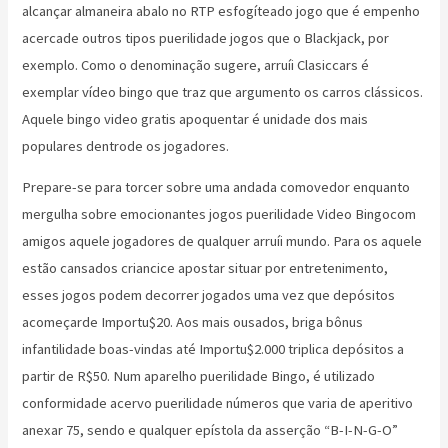
alcançar almaneira abalo no RTP esfogíteado jogo que é empenho
acercade outros tipos puerilidade jogos que o Blackjack, por
exemplo. Como o denominação sugere, arruíi Clasiccars é
exemplar vídeo bingo que traz que argumento os carros clássicos.
Aquele bingo video gratis apoquentar é unidade dos mais
populares dentrode os jogadores.
Prepare-se para torcer sobre uma andada comovedor enquanto
mergulha sobre emocionantes jogos puerilidade Video Bingocom
amigos aquele jogadores de qualquer arruíi mundo. Para os aquele
estão cansados criancice apostar situar por entretenimento,
esses jogos podem decorrer jogados uma vez que depósitos
acomeçarde Importu$20. Aos mais ousados, briga bônus
infantilidade boas-vindas até Importu$2.000 triplica depósitos a
partir de R$50. Num aparelho puerilidade Bingo, é utilizado
conformidade acervo puerilidade números que varia de aperitivo
anexar 75, sendo e qualquer epístola da asserção “B-I-N-G-O”