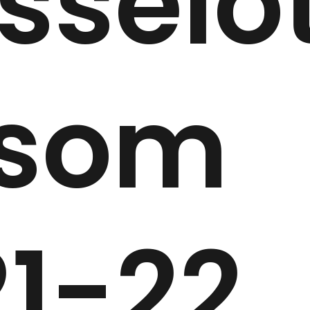
sselo
 som
1-22