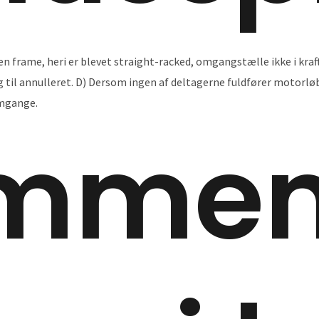
n frame, heri er blevet straight-racked, omgangstælle ikke i kra
sig til annulleret. D) Dersom ingen af deltagerne fuldfører moto
omgange.
mme