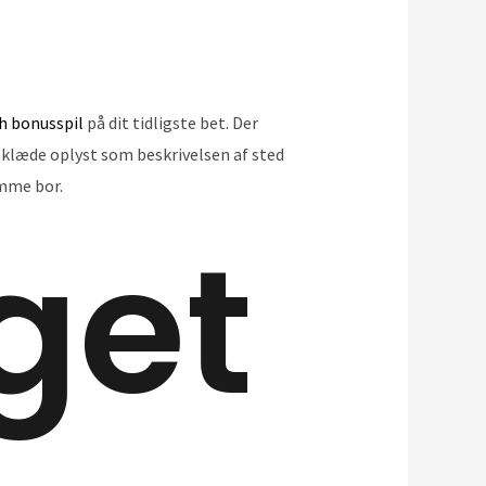
h bonusspil
på dit tidligste bet. Der
 klæde oplyst som beskrivelsen af sted
mme bor.
get