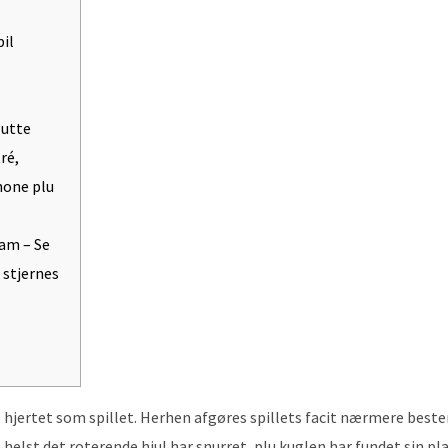
il
lutte
ré,
hone plu
eam – Se
 stjernes
. hjertet som spillet. Herhen afgøres spillets facit nærmere beste
helst det roterende hjul har snurret, plu kuglen har fundet sin plad