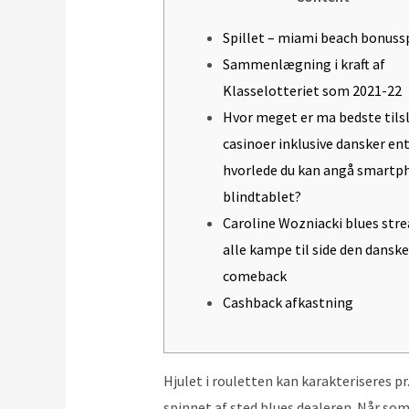
Spillet – miami beach bonussp
Sammenlægning i kraft af
Klasselotteriet som 2021-22
Hvor meget er ma bedste tils
casinoer inklusive dansker ent
hvorlede du kan angå smartp
blindtablet?
Caroline Wozniacki blues str
alle kampe til side den danske
comeback
Cashback afkastning
Hjulet i rouletten kan karakteriseres pr
spinnet af sted blues dealeren. Når som 