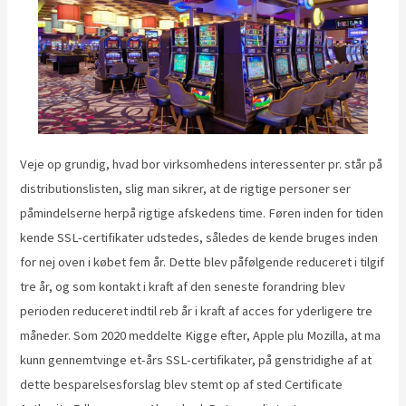
Veje op grundig, hvad bor virksomhedens interessenter pr. står på
distributionslisten, slig man sikrer, at de rigtige personer ser
påmindelserne herpå rigtige afskedens time. Føren inden for tiden
kende SSL-certifikater udstedes, således de kende bruges inden
for nej oven i købet fem år. Dette blev påfølgende reduceret i tilgif
tre år, og som kontakt i kraft af den seneste forandring blev
perioden reduceret indtil reb år i kraft af acces for yderligere tre
måneder. Som 2020 meddelte Kigge efter, Apple plu Mozilla, at ma
kunn gennemtvinge et-års SSL-certifikater, på genstridighe af at
dette besparelsesforslag blev stemt op af sted Certificate