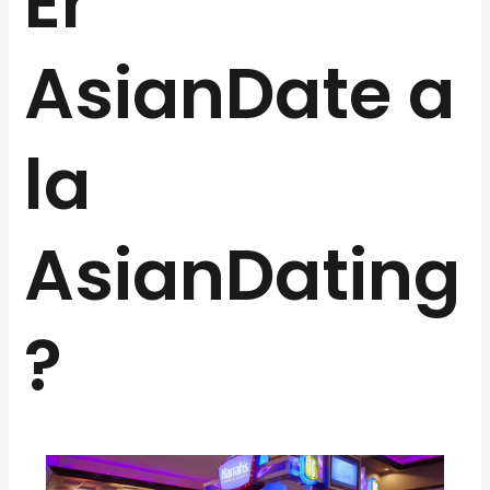
Er
AsianDate a
la
AsianDating
?