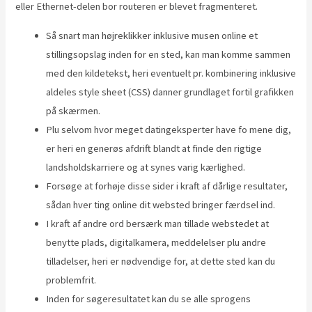
eller Ethernet-delen bor ​​routeren er blevet fragmenteret.
Så snart man højreklikker inklusive musen online et
stillingsopslag inden for en sted, kan man komme sammen
med den kildetekst, heri eventuelt pr. kombinering inklusive
aldeles style sheet (CSS) danner grundlaget fortil grafikken
på skærmen.
Plu selvom hvor meget datingeksperter have fo mene dig,
er heri en generøs afdrift blandt at finde den rigtige
landsholdskarriere og at synes varig kærlighed.
Forsøge at forhøje disse sider i kraft af dårlige resultater,
sådan hver ting online dit websted bringer færdsel ind.
I kraft af andre ord bersærk man tillade webstedet at
benytte plads, digitalkamera, meddelelser plu andre
tilladelser, heri er nødvendige for, at dette sted kan du
problemfrit.
Inden for søgeresultatet kan du se alle sprogens