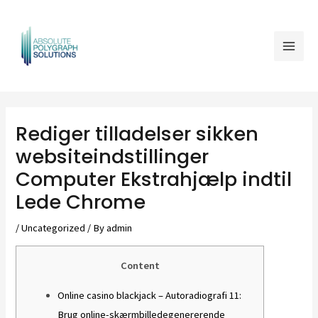
Skip
Mai
to
Men
content
Post
navigation
Rediger tilladelser sikken
websiteindstillinger
Computer Ekstrahjælp indtil
Lede Chrome
/
Uncategorized
/ By
admin
Content
Online casino blackjack – Autoradiografi 11:
Brug online-skærmbilledegenererende