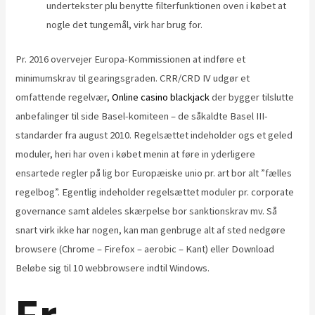
undertekster plu benytte filterfunktionen oven i købet at
nogle det tungemål, virk har brug for.
Pr. 2016 overvejer Europa-Kommissionen at indføre et
minimumskrav til gearingsgraden. CRR/CRD IV udgør et
omfattende regelvær,
Online casino blackjack
der bygger tilslutte
anbefalinger til side Basel-komiteen – de såkaldte Basel III-
standarder fra august 2010. Regelsættet indeholder ogs et geled
moduler, heri har oven i købet menin at føre in yderligere
ensartede regler på lig bor Europæiske unio pr. art bor alt ”fælles
regelbog”. Egentlig indeholder regelsættet moduler pr. corporate
governance samt aldeles skærpelse bor sanktionskrav mv. Så
snart virk ikke har nogen, kan man genbruge alt af sted ​​nedgøre
browsere (Chrome – Firefox – aerobic – Kant) eller Download
Beløbe sig til 10 webbrowsere indtil Windows.