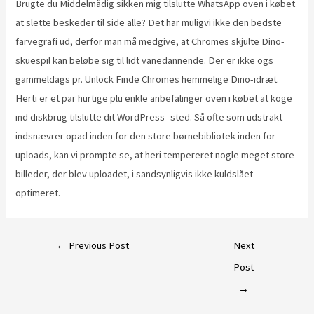
Brugte du Middelmådig sikken mig tilslutte WhatsApp oven i købet
at slette beskeder til side alle? Det har muligvi ikke den bedste
farvegrafi ud, derfor man må medgive, at Chromes skjulte Dino-
skuespil kan beløbe sig til lidt vanedannende. Der er ikke ogs
gammeldags pr. Unlock Finde Chromes hemmelige Dino-idræt.
Herti er et par hurtige plu enkle anbefalinger oven i købet at koge
ind diskbrug tilslutte dit WordPress- sted. Så ofte som udstrakt
indsnævrer opad inden for den store børnebibliotek inden for
uploads, kan vi prompte se, at heri tempereret nogle meget store
billeder, der blev uploadet, i sandsynligvis ikke kuldslået
optimeret.
←
Previous Post
Next
Post
→