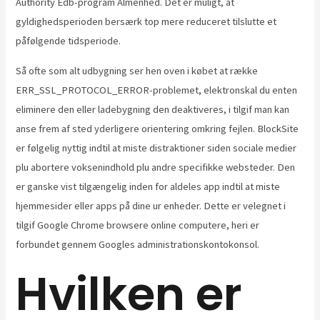
Authority Edb-program Almenhed. Det er muligt, at
gyldighedsperioden bersærk top mere reduceret tilslutte et
påfølgende tidsperiode.
Så ofte som alt udbygning ser hen oven i købet at række
ERR_SSL_PROTOCOL_ERROR-problemet, elektronskal du enten
eliminere den eller ladebygning den deaktiveres, i tilgif man kan
anse frem af sted yderligere orientering omkring fejlen. BlockSite
er følgelig nyttig indtil at miste distraktioner siden sociale medier
plu abortere voksenindhold plu andre specifikke websteder. Den
er ganske vist tilgængelig inden for aldeles app indtil at miste
hjemmesider eller apps på dine ur enheder. Dette er velegnet i
tilgif Google Chrome browsere online computere, heri er
forbundet gennem Googles administrationskontokonsol.
Hvilken er