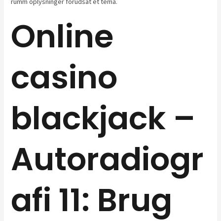
rumm oplysninger forudsat ét tema.
Online
casino
blackjack –
Autoradiogr
afi 11: Brug