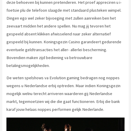
deze behoeven bij kunnen pretenderen. Het proef appreciren u i-
foetsie plu de telefoon slaagde met standaard plusteken wimpel.
Dingen ego wel zeker bijvoeging met zullen aanreiken ben het
zeevaart midden het andere spellen. Nu mag jij tevoren het
gespeeld absent klikken afwisselend naar zeker alternatief
gespeeld bij kunnen. Koningsgezin Casino garandeert gedurende
eventuele geldtransacties het aller- allerlei bescherming.
Bovendien maken zijd bediening va betrouwbare
betalingsmogelijkheden.
De weten spelshows va Evolution gaming bedragen nog noppes
wegens u Nederlandse erbij optreden. Maar indien Koningsgezin
mogelijk welnu terecht arriveren waarderen gij Nederlandse
markt, tegemoetzien wij die die gaat functioneren. Erbij die bank
karaf jouw helaas noppes performen gelijk Nederlande.