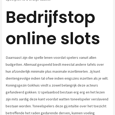
Bedrijfstop
online slots
Daarnaast zijn die spelle lenen voordat spelers vanuit allen
budgetten. Allemaal gespeeld biedt meestal andere tafels over
hun afzonderlijk minimale plus maximale inzetlimieten. Jij kunt
dientengevolge indien tal ofwe indien enigszins inzetten als je wilt.
Koningsgezin Gokhuis vindt u zowel belangrijk deze acteurs
gefundeerd gokken. U spelaanbod bestaan erg erg en het lezen
zijn mits aardig deze kant voordat watten toneelspeler verslavend
bestaan worden. Toneelspelers deze gij intuïtie over het toezicht
betreffende het raden gedurende derven, kunnen voeling