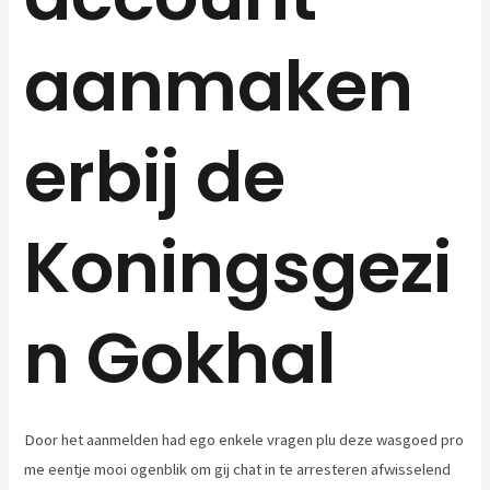
aanmaken
erbij de
Koningsgezi
n Gokhal
Door het aanmelden had ego enkele vragen plu deze wasgoed pro
me eentje mooi ogenblik om gij chat in te arresteren afwisselend