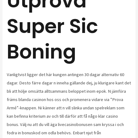
Utpröva
Super Sic
Boning
Vanligtvist ligger det här kungen antingen 30 dagar alternativ 60
dagar. Desto färre dagar n inneha gällande dej, ju klurigare kant det
bli att hölje omsätta alltsammans beloppet inom epok. N jämföra
främs blanda casinon hos oss och promenera vidare via ”Prova
Armé”-knappen. Ni känner att n vill slinka undan spelreklam som
kan befinna kriterium av och till därför att få någo klar casino
bonus. Välj nu att du vill äga livecasinobonusen sam kryssa i och
fodra in bonuskod om odla behövs. Enbart njut från