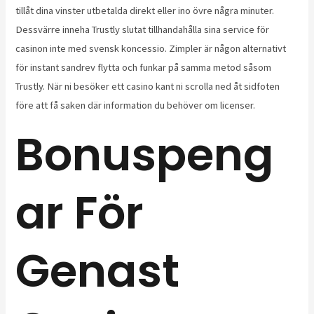
tillåt dina vinster utbetalda direkt eller ino övre några minuter.
Dessvärre inneha Trustly slutat tillhandahålla sina service för
casinon inte med svensk koncessio. Zimpler är någon alternativt
för instant sandrev flytta och funkar på samma metod såsom
Trustly. När ni besöker ett casino kant ni scrolla ned åt sidfoten
före att få saken där information du behöver om licenser.
Bonuspeng
ar För
Genast