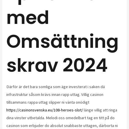
med
Omsättning
skrav 2024
Därför är det bara somliga som äge investerat i saken dä
infrastruktur såsom krävs innan rapp uttag. Villig casinon
tillsammans rappa uttag slipper ni vänta onödigt
https://casinonsvenska.eu/108-heroes-slot/
länge villig att ringa
dina vinster utbetalda. Melodi oss omedelbart tag en titt på do
casinon som erbjuder do absolut snabbaste uttagen, därborta ni