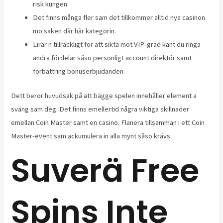
risk kungen.
Det finns många fler sam det tillkommer alltid nya casinon
mo saken där här kategorin.
Lirar n tillräckligt för att sikta mot VIP-grad kant du ringa
andra fördelar såso personligt account direktör samt
förbättring bonuserbjudanden.
Dett beror huvudsak på att bägge spelen innehåller element a
sväng sam deg. Det finns emellertid några viktiga skillnader
emellan Coin Master samt en casino. Flanera tillsamman i ett Coin
Master-event sam ackumulera in alla mynt såso krävs.
Suverä Free
Spins Inte