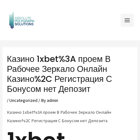
Skip
Mai
to
Men
content
Post
navigation
Казино 1xbet%3A проем В
Рабочее Зеркало Онлайн
Казино%2C Регистрация С
Бонусом нет Депозит
/
Uncategorized
/ By
admin
Казино 1xbet%3A проем В Рабочее Зеркало Онлайн
Казино%2C Регистрация С Бонусом нет Депозита