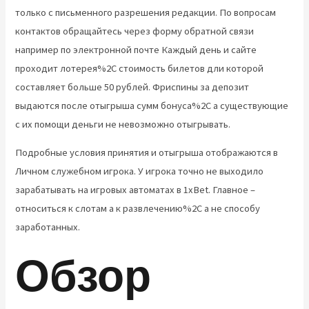
только с письменного разрешения редакции. По вопросам
контактов обращайтесь через форму обратной связи
например по электронной почте Каждый день и сайте
проходит лотерея%2C стоимость билетов дли которой
составляет больше 50 рублей. Фриспины за депозит
выдаются после отыгрыша сумм бонуса%2C а существующие
с их помощи деньги не невозможно отыгрывать.
Подробные условия принятия и отыгрыша отображаются в
Личном служебном игрока. У игрока точно не выходило
зарабатывать на игровых автоматах в 1xBet. Главное –
относиться к слотам а к развлечению%2C а не способу
заработанных.
Обзор