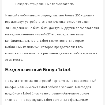
незарегистрированные пользователи.
Наш сайт мобильных игр представляет более 200 хороших
игр для двух устройств. Это означающего%2C что ваши
личная данные не быть быть доступны другим пользователям
или единственным лицам%2C что определяет вашу
конфиденциальность. 1xbet также является вторым
мобильным казино%2C которое предоставляет вам
возможностью выиграть реальные деньги в любое время и в
этом месте.
Бездепозитный Бонус 1xbet
По сути это тот же он игровой портал%2C но перенесенный
на официальным сайт 1xbet рабочее зеркало. Благодаря
подобному 1xbet блок не не страшен обычные игрокам.
Главное — не перепутать 1xbet оригинал с фальшивым