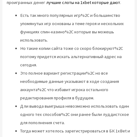
проигранных денег
лучшие слоты на 1xbet которые дают
.
Есть так много популярных игр%2C и большинство
упомянутых игр основаны а теме героя и нескольких
функциях спин-казино%2C которые вы можешь
использовать.
Но такие копии сайта тоже со скоро блокируют%2C
поэтому придется искать альтернативный адрес на
сегодня.
Это полное вариант регистрации%2C но все
необходимые данные указывают в ходе создания
аккаунта%2C что избавит игрока остального
редактирования профиля в будущем.
Дли вывода выигрыша невозможно использовать один
одного тех способов%2C они ранее были луддистское
для пополнения счета.
Тогда может хотелось зарегистрироваться в БК 1xBet и