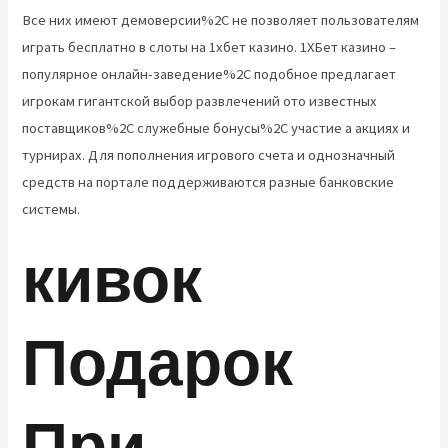
Все них имеют демоверсии%2C не позволяет пользователям
играть бесплатно в слоты на 1хбет казино. 1ХБет казино –
популярное онлайн-заведение%2C подобное предлагает
игрокам гигантской выбор развлечений ото известных
поставщиков%2C служебные бонусы%2C участие а акциях и
турнирах. Для пополнения игрового счета и однозначный
средств на портале поддерживаются разные банковские
системы.
кивок
Подарок
При