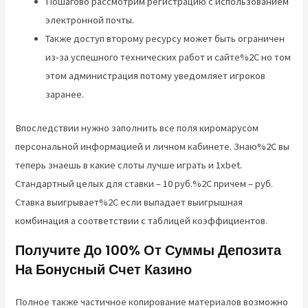
Пошагово рассмотрим регистрацию с использованием
электронной почты.
Также доступ второму ресурсу может быть ограничен
из-за успешного технических работ и сайте%2C но том
этом администрация потому уведомляет игроков
заранее.
Впоследствии нужно заполнить все поля киромарусом
персональной информацией и личном кабинете. Знаю%2C вы
теперь знаешь в какие слоты лучше играть и 1xbet.
Стандартный целых для ставки – 10 руб.%2C причем – руб.
Ставка выигрывает%2C если выпадает выигрышная
комбинация а соответствии с таблицей коэффициентов.
Получите До 100% От Суммы Депозита
На Бонусный Счет Казино
Полное также частичное копирование материалов возможно