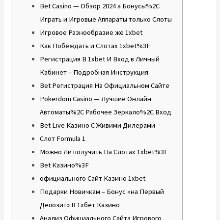
Bet Casino — Обзор 2024 а Бонусы%2C
Играть и Игровые Аппараты только Слоты
Игровое Разнообразие же 1xbet
Как Побеждать и Слотах 1xbet%3F
Регистрация В 1xbet И Вход в Личный
Кабинет – Подробная Инструкция
Bet Регистрация На Официальном Сайте
Pokerdom Casino — Лучшие Онлайн
Автоматы%2C Рабочее Зеркало%2C Вход
Bet Live Казино С Живими Дилерами
Слот Formula 1
Можно Ли получить На Слотах 1xbet%3F
Bet Казино%3F
официального Сайт Казино 1xbet
Подарки Новичкам – Бонус «на Первый
Депозит» В 1хбет Казино
Анализ Официального Сайта Игрового