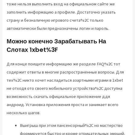
тоже нельзя выполнить вход на официальном сайте же
заполнить информацию а профиле. Достаточно указать
страну и безналичную игрового счета%2C только
автоматически были предназначены логин и пароль.
Можно конечно Зарабатывать На
Слотах 1xbet%3F
Для конце поищите информацию же разделе FAQ%2C тот
содержит ответы в многие распространенные вопросы. Для
тех%2C никто хочет насладиться азартными играми в 1xbet
не отходя ото своего мобильного устройства%2C доступна
возможность скачать официальное приложение ддя
андроид. Установка приложения проста и занимает всего
несколько шагов.
Выигрыш при этом пансенсорный%2C но мастерство
формируется быстро и кроме отрицательных эмоций.