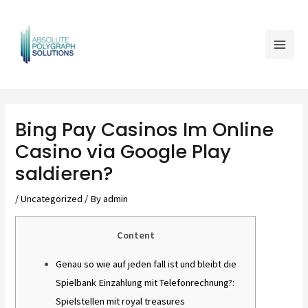
Skip
Mai
to
Men
content
Post
navigation
Bing Pay Casinos Im Online
Casino via Google Play
saldieren?
/
Uncategorized
/ By
admin
Content
Genau so wie auf jeden fall ist und bleibt die
Spielbank Einzahlung mit Telefonrechnung?:
Spielstellen mit royal treasures