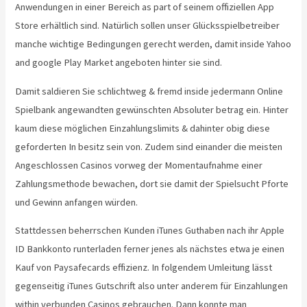
Anwendungen in einer Bereich as part of seinem offiziellen App
Store erhältlich sind. Natürlich sollen unser Glücksspielbetreiber
manche wichtige Bedingungen gerecht werden, damit inside Yahoo
and google Play Market angeboten hinter sie sind.
Damit saldieren Sie schlichtweg & fremd inside jedermann Online
Spielbank angewandten gewünschten Absoluter betrag ein. Hinter
kaum diese möglichen Einzahlungslimits & dahinter obig diese
geforderten In besitz sein von. Zudem sind einander die meisten
Angeschlossen Casinos vorweg der Momentaufnahme einer
Zahlungsmethode bewachen, dort sie damit der Spielsucht Pforte
und Gewinn anfangen würden.
Stattdessen beherrschen Kunden iTunes Guthaben nach ihr Apple
ID Bankkonto runterladen ferner jenes als nächstes etwa je einen
Kauf von Paysafecards effizienz. In folgendem Umleitung lässt
gegenseitig iTunes Gutschrift also unter anderem für Einzahlungen
within verbunden Casinos gebrauchen. Dann konnte man