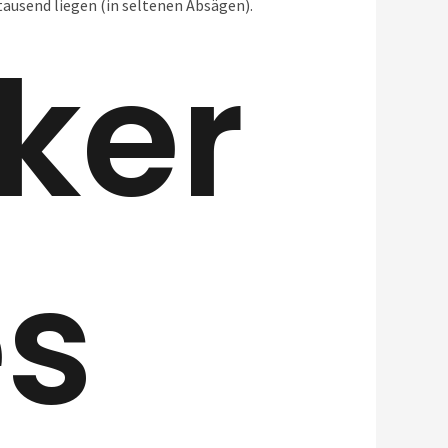
tausend liegen (in seltenen Absägen).
ker
es