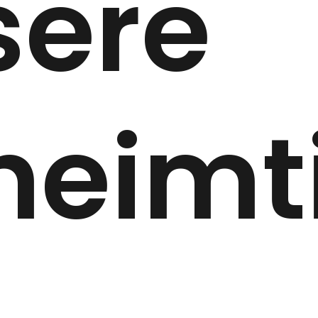
sere
heimt