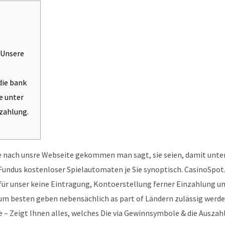
 Unsere
die bank
e unter
zahlung.
ese nach unsre Webseite gekommen man sagt, sie seien, damit unt
 Fundus kostenloser Spielautomaten je Sie synoptisch. CasinoSpot
ür unser keine Eintragung, Kontoerstellung ferner Einzahlung un
 besten geben nebensächlich as part of Ländern zulässig werden
– Zeigt Ihnen alles, welches Die via Gewinnsymbole & die Auszahl