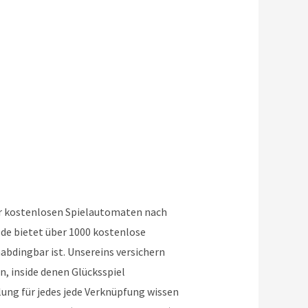
er kostenlosen Spielautomaten nach
.de bietet über 1000 kostenlose
abdingbar ist.
Unsereins versichern
, inside denen Glücksspiel
ung für jedes jede Verknüpfung wissen