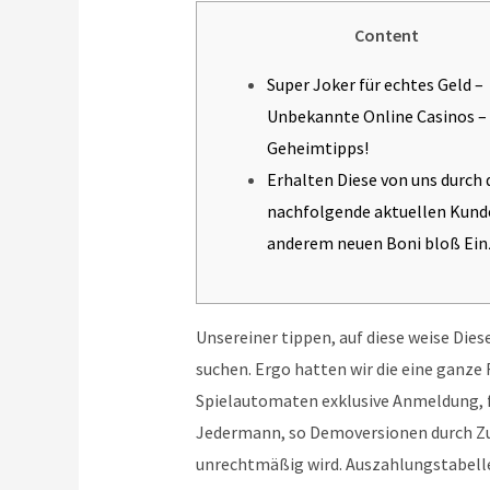
Content
Super Joker für echtes Geld –
Unbekannte Online Casinos –
Geheimtipps!
Erhalten Diese von uns durch 
nachfolgende aktuellen Kund
anderem neuen Boni bloß Ein
Unsereiner tippen, auf diese weise Di
suchen. Ergo hatten wir die eine ganze
Spielautomaten exklusive Anmeldung, f
Jedermann, so Demoversionen durch Zum
unrechtmäßig wird. Auszahlungstabelle 