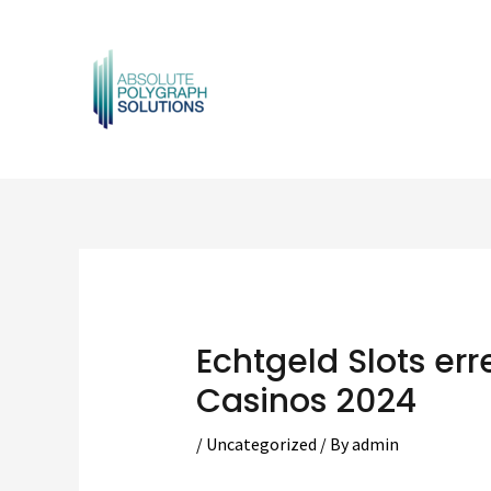
Skip
to
content
Post
navigation
Echtgeld Slots er
Casinos 2024
/
Uncategorized
/ By
admin