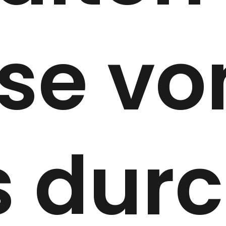
se vo
s dur