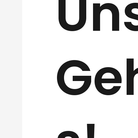
Un
Ge