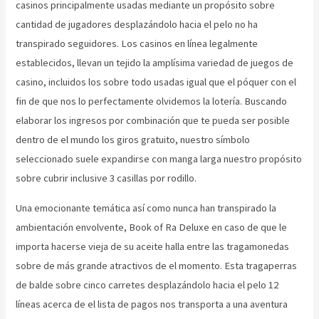
casinos principalmente usadas mediante un propósito sobre
cantidad de jugadores desplazándolo hacia el pelo no ha
transpirado seguidores. Los casinos en línea legalmente
establecidos, llevan un tejido la amplísima variedad de juegos de
casino, incluidos los sobre todo usadas igual que el póquer con el
fin de que nos lo perfectamente olvidemos la lotería. Buscando
elaborar los ingresos por combinación que te pueda ser posible
dentro de el mundo los giros gratuito, nuestro símbolo
seleccionado suele expandirse con manga larga nuestro propósito
sobre cubrir inclusive 3 casillas por rodillo.
Una emocionante temática así­ como nunca han transpirado la
ambientación envolvente, Book of Ra Deluxe en caso de que le
importa hacerse vieja de su aceite halla entre las tragamonedas
sobre de más grande atractivos de el momento. Esta tragaperras
de balde sobre cinco carretes desplazándolo hacia el pelo 12
líneas acerca de el lista de pagos nos transporta a una aventura