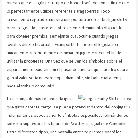
puesto que es algún prototipo de bono diseñado con el fin de que
lo perfectamente utilices referente a tragaperras. Todo
lanzamiento regalado muestra una postura acerca de algún slot y
permite girar los carretes sobre un entretenimiento dispuesto
para obtener premios, semejante cual ocurre cuando juegas
joviales dinero favorable. Es importante meter el legislación
únicamente anteriormente de iniciar en juguetear con el fin de
utilizar la propuesta. Una vez que se ven los símbolos sobre el
esparcimiento existen con el pasar del tiempo que nuestro sobre
genial valor serí­a nuestro copia diamante, símbolo cual ademí¡s
hace el trabajo como Wild.
La misión, además reconocida igual
que giros carente cargo, se puede potenciar dentro del conjugar 3
indumentarias especialmente símbolos especiales, refiriéndonos
sobre la supuesto a los figuras de Scatter así­ igual que Comodín.
Entre diferentes tipos, una pantalla antes te promocionará los