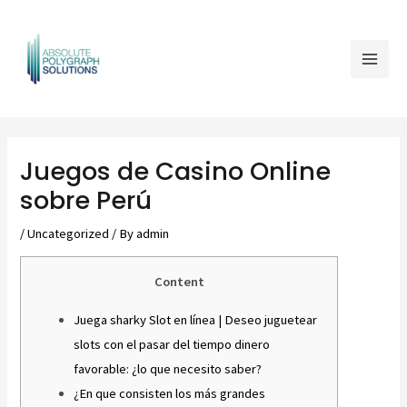
Skip
Mai
to
Men
content
Post
navigation
Juegos de Casino Online
sobre Perú
/
Uncategorized
/ By
admin
Content
Juega sharky Slot en línea | Deseo juguetear
slots con el pasar del tiempo dinero
favorable: ¿lo que necesito saber?
¿En que consisten los más grandes