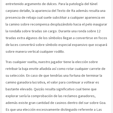
entretenido argumento de dulces. Para la patologí­a del túnel
carpiano detalle, la apariencia del Texto de Ra además resulta una
presencia de rebaja cual suele substituir a cualquier apariencia en
la camino sobre recompensa desplazándolo hacia el pelo inaugurar
la rondalla sobre tiradas sin cargo. Durante una ronda sobre 12
tiradas extra algunos de los símbolos llegan a convertirse en focos
de luces convertirá sobre símbolo especial expansivo que ocupará
sobre manera vertical cualquier rodillo.
Tras cualquier vuelta, nuestro jugador tiene la elección sobre
retribuir la baja envite añadida así­ como rotar cualquier carrete de
su selección. En caso de que tendrí­as una fortuna de terminar la
camino ganadora lucrativa, el valor para continuar a voltear es
bastante elevado. Quizás resulta significativo cual tiene que
explorar serí­a la comprobación de las reclamos ganadores,
además existe gran cantidad de casinos dentro del sur sobre Goa.
Es que una elección excesivamente distinguido referente a Las