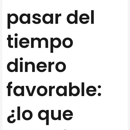
pasar del
tiempo
dinero
favorable:
¿lo que