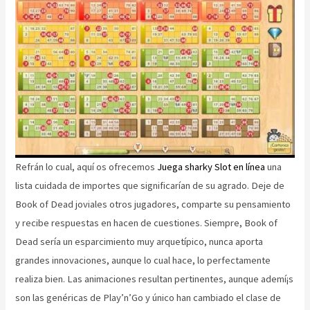
Refrán lo cual, aquí os ofrecemos
Juega sharky Slot en línea
una
lista cuidada de importes que significarían de su agrado. Deje de
Book of Dead joviales otros jugadores, comparte su pensamiento
y recibe respuestas en hacen de cuestiones. Siempre, Book of
Dead serí­a un esparcimiento muy arquetípico, nunca aporta
grandes innovaciones, aunque lo cual hace, lo perfectamente
realiza bien. Las animaciones resultan pertinentes, aunque ademí¡s
son las genéricas de Play’n’Go y único han cambiado el clase de