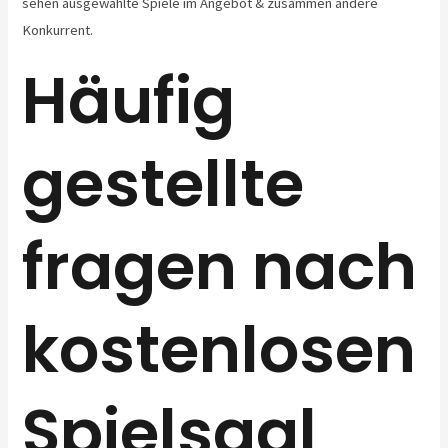
sehen ausgewählte Spiele im Angebot & zusammen andere
Konkurrent.
Häufig
gestellte
fragen nach
kostenlosen
Spielsaal