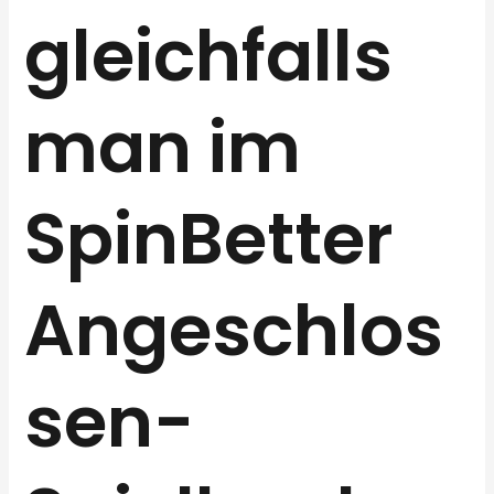
gleichfalls
man im
SpinBetter
Angeschlos
sen-