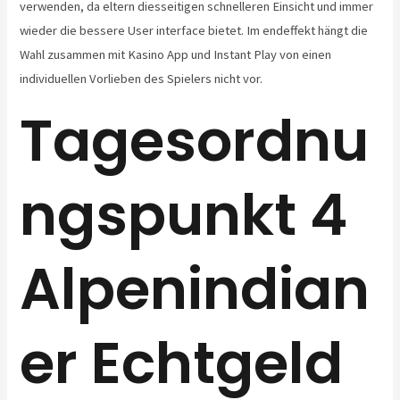
verwenden, da eltern diesseitigen schnelleren Einsicht und immer
wieder die bessere User interface bietet. Im endeffekt hängt die
Wahl zusammen mit Kasino App und Instant Play von einen
individuellen Vorlieben des Spielers nicht vor.
Tagesordnu
ngspunkt 4
Alpenindian
er Echtgeld