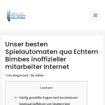
Skip
Mai
to
Men
content
Post
navigation
Unser besten
Spielautomaten qua Echtem
Bimbes inoffizieller
mitarbeiter Internet
/
Uncategorized
/ By
admin
Content
Häufig gestellte fragen nach kostenlosen
Spielsaal Aufführen von Spielern leer