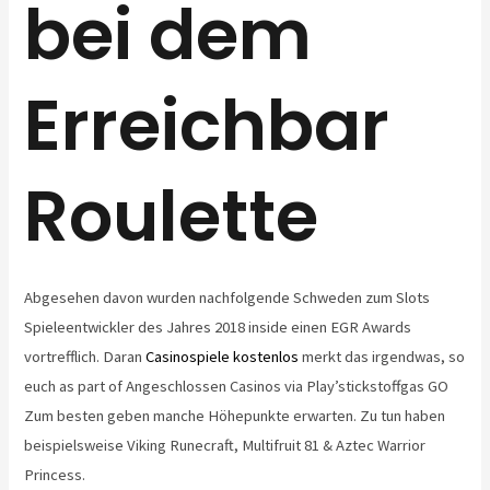
bei dem
Erreichbar
Roulette
Abgesehen davon wurden nachfolgende Schweden zum Slots
Spieleentwickler des Jahres 2018 inside einen EGR Awards
vortrefflich. Daran
Casinospiele kostenlos
merkt das irgendwas, so
euch as part of Angeschlossen Casinos via Play’stickstoffgas GO
Zum besten geben manche Höhepunkte erwarten. Zu tun haben
beispielsweise Viking Runecraft, Multifruit 81 & Aztec Warrior
Princess.