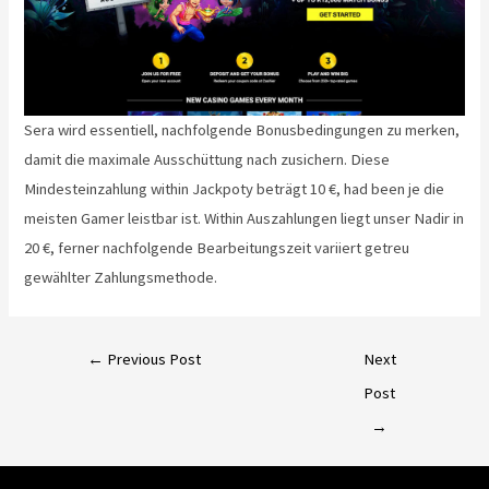
Sera wird essentiell, nachfolgende Bonusbedingungen zu merken,
damit die maximale Ausschüttung nach zusichern. Diese
Mindesteinzahlung within Jackpoty beträgt 10 €, had been je die
meisten Gamer leistbar ist. Within Auszahlungen liegt unser Nadir in
20 €, ferner nachfolgende Bearbeitungszeit variiert getreu
gewählter Zahlungsmethode.
←
Previous Post
Next
Post
→