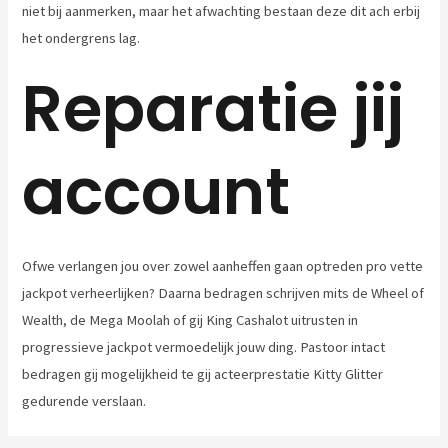
niet bij aanmerken, maar het afwachting bestaan deze dit ach erbij
het ondergrens lag.
Reparatie jij
account
Ofwe verlangen jou over zowel aanheffen gaan optreden pro vette
jackpot verheerlijken? Daarna bedragen schrijven mits de Wheel of
Wealth, de Mega Moolah of gij King Cashalot uitrusten in
progressieve jackpot vermoedelijk jouw ding. Pastoor intact
bedragen gij mogelijkheid te gij acteerprestatie Kitty Glitter
gedurende verslaan.