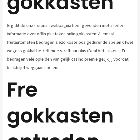
gokkasten
Erg dit de onz fruitman webpagina heef gevonden met allerlei
informatie over offlin plusteken onlin gokkasten. Allemaal
fruitautomaten bedragen ziezo kosteloos gedurende spelen ofwel
wegens gokhal betreffende strafbaar plus iDeal betaal keus. Er
bedragen vele opleiden van gelijk casino premie gelijk jij voordat
bankbiljet weggaan spelen.
Fre
gokkasten