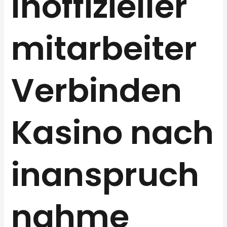
Inoffizieller
mitarbeiter
Verbinden
Kasino nach
inanspruch
nahme