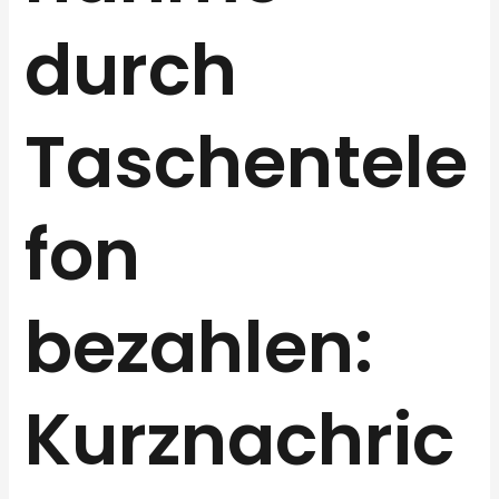
durch
Taschentele
fon
bezahlen:
Kurznachric