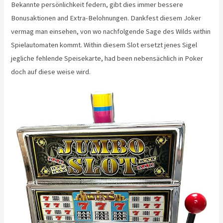
Bekannte persönlichkeit federn, gibt dies immer bessere
Bonusaktionen and Extra-Belohnungen. Dankfest diesem Joker
vermag man einsehen, von wo nachfolgende Sage des Wilds within
Spielautomaten kommt. Within diesem Slot ersetzt jenes Sigel
jegliche fehlende Speisekarte, had been nebensächlich in Poker
doch auf diese weise wird.