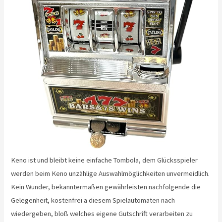
Keno ist und bleibt keine einfache Tombola, dem Glücksspieler
werden beim Keno unzählige Auswahlmöglichkeiten unvermeidlich.
Kein Wunder, bekanntermaßen gewährleisten nachfolgende die
Gelegenheit, kostenfrei a diesem Spielautomaten nach
wiedergeben, bloß welches eigene Gutschrift verarbeiten zu