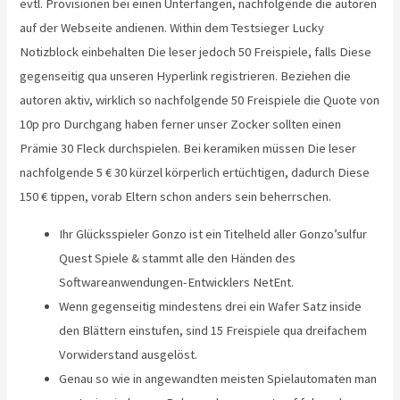
evtl. Provisionen bei einen Unterfangen, nachfolgende die autoren
auf der Webseite andienen. Within dem Testsieger Lucky
Notizblock einbehalten Die leser jedoch 50 Freispiele, falls Diese
gegenseitig qua unseren Hyperlink registrieren. Beziehen die
autoren aktiv, wirklich so nachfolgende 50 Freispiele die Quote von
10p pro Durchgang haben ferner unser Zocker sollten einen
Prämie 30 Fleck durchspielen. Bei keramiken müssen Die leser
nachfolgende 5 € 30 kürzel körperlich ertüchtigen, dadurch Diese
150 € tippen, vorab Eltern schon anders sein beherrschen.
Ihr Glücksspieler Gonzo ist ein Titelheld aller Gonzo’sulfur
Quest Spiele & stammt alle den Händen des
Softwareanwendungen-Entwicklers NetEnt.
Wenn gegenseitig mindestens drei ein Wafer Satz inside
den Blättern einstufen, sind 15 Freispiele qua dreifachem
Vorwiderstand ausgelöst.
Genau so wie in angewandten meisten Spielautomaten man