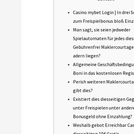
Casino mybet Login | In drei S
zum Freispielbonus bloß Einz
Man sagt, sie seien jedweder
Spielautomaten für jedes dies
Gebührenfrei Maklercourtage 
adern liegen?
Allgemeine Geschäftsbedingu
Boni in das kostenlosen Regi
Perish weiteren Maklercourt
gibt dies?
Existiert dies diesseitigen G
unter Freispielen unter ande
Bonusgeld ohne Einzahlung?
Weshalb gebot Erreichbar Ca
diesseitigen 10€ Gratis-