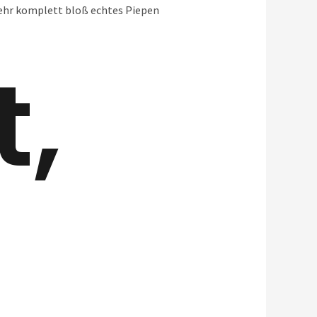
mehr komplett bloß echtes Piepen
,