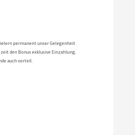
pielern permanent unser Gelegenheit
u zeit den Bonus exklusive Einzahlung.
de auch vorteil.