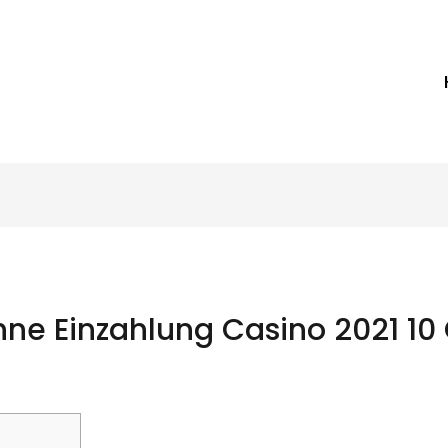
hne Einzahlung Casino 2021 10 