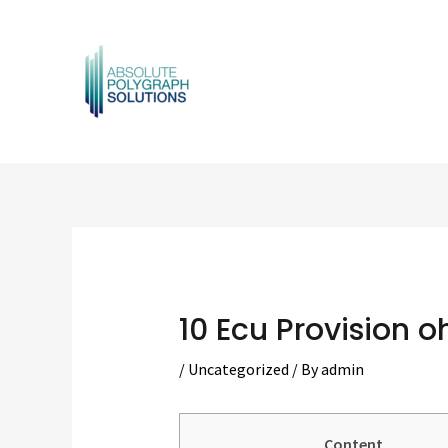
Skip
to
content
Post
navigation
10 Ecu Provision o
/
Uncategorized
/ By
admin
Content