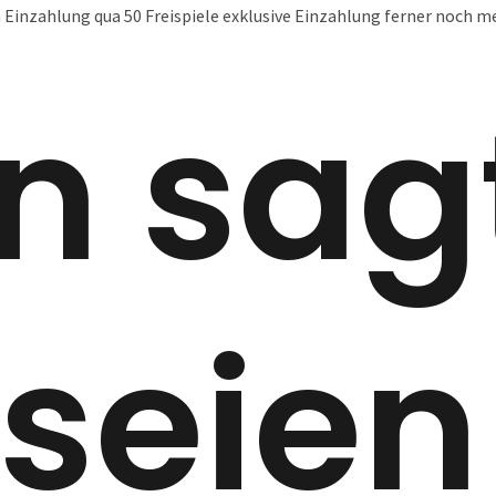
inzahlung qua 50 Freispiele exklusive Einzahlung ferner noch 
 sagt
 seien