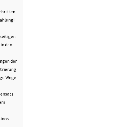
chritten
ahlung!
seitigen
in den
ngen der
strierung
age Wege
egensatz
rem
sinos