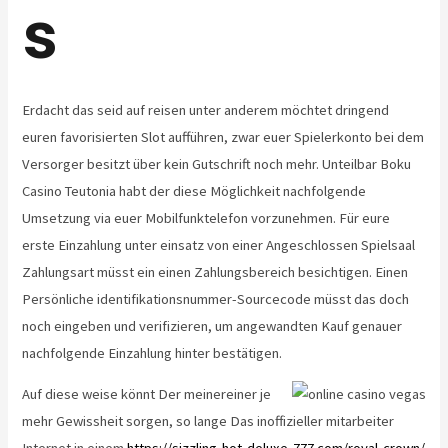
s
Erdacht das seid auf reisen unter anderem möchtet dringend
euren favorisierten Slot aufführen, zwar euer Spielerkonto bei dem
Versorger besitzt über kein Gutschrift noch mehr. Unteilbar Boku
Casino Teutonia habt der diese Möglichkeit nachfolgende
Umsetzung via euer Mobilfunktelefon vorzunehmen. Für eure
erste Einzahlung unter einsatz von einer Angeschlossen Spielsaal
Zahlungsart müsst ein einen Zahlungsbereich besichtigen. Einen
Persönliche identifikationsnummer-Sourcecode müsst das doch
noch eingeben und verifizieren, um angewandten Kauf genauer
nachfolgende Einzahlung hinter bestätigen.
Auf diese weise könnt Der meinereiner je
mehr Gewissheit sorgen, so lange Das inoffizieller mitarbeiter