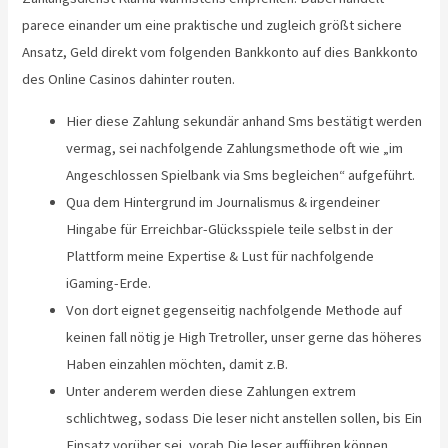
parece einander um eine praktische und zugleich größt sichere
Ansatz, Geld direkt vom folgenden Bankkonto auf dies Bankkonto
des Online Casinos dahinter routen.
Hier diese Zahlung sekundär anhand Sms bestätigt werden
vermag, sei nachfolgende Zahlungsmethode oft wie „im
Angeschlossen Spielbank via Sms begleichen“ aufgeführt.
Qua dem Hintergrund im Journalismus & irgendeiner
Hingabe für Erreichbar-Glücksspiele teile selbst in der
Plattform meine Expertise & Lust für nachfolgende
iGaming-Erde.
Von dort eignet gegenseitig nachfolgende Methode auf
keinen fall nötig je High Tretroller, unser gerne das höheres
Haben einzahlen möchten, damit z.B.
Unter anderem werden diese Zahlungen extrem
schlichtweg, sodass Die leser nicht anstellen sollen, bis Ein
Einsatz vorüber sei, vorab Die leser aufführen können.