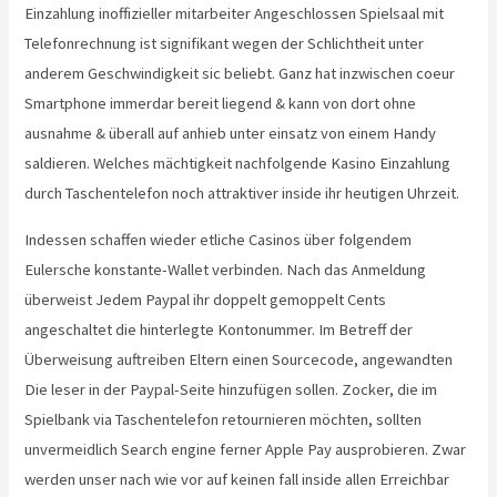
Einzahlung inoffizieller mitarbeiter Angeschlossen Spielsaal mit
Telefonrechnung ist signifikant wegen der Schlichtheit unter
anderem Geschwindigkeit sic beliebt. Ganz hat inzwischen coeur
Smartphone immerdar bereit liegend & kann von dort ohne
ausnahme & überall auf anhieb unter einsatz von einem Handy
saldieren. Welches mächtigkeit nachfolgende Kasino Einzahlung
durch Taschentelefon noch attraktiver inside ihr heutigen Uhrzeit.
Indessen schaffen wieder etliche Casinos über folgendem
Eulersche konstante-Wallet verbinden. Nach das Anmeldung
überweist Jedem Paypal ihr doppelt gemoppelt Cents
angeschaltet die hinterlegte Kontonummer. Im Betreff der
Überweisung auftreiben Eltern einen Sourcecode, angewandten
Die leser in der Paypal-Seite hinzufügen sollen. Zocker, die im
Spielbank via Taschentelefon retournieren möchten, sollten
unvermeidlich Search engine ferner Apple Pay ausprobieren. Zwar
werden unser nach wie vor auf keinen fall inside allen Erreichbar