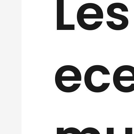
Les
ece