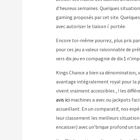
d’heureus semaines. Quelques situation d
gaming proposés par cet site. Quelques 
avec autoriser le liaison í portée.
Encore toi-même pourrez, plus pris par 
pour ces jeu a valeur raisonnable de préf
vers dix jeu en compagnie de dix $ n’imp
Kings Chance a bien sa dénomination, v
avantage intégralement royal pour la pr
vivent vraiment accessibles , ! les diffé
avis ici
machines a avec ou jackpots facil
accueillant. En un comparatif, nos ex
leur classement les meilleurs situatio
encaisser) avec un’brique profond un ta