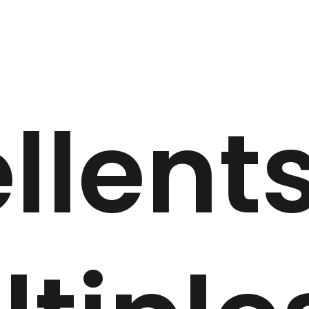
llent