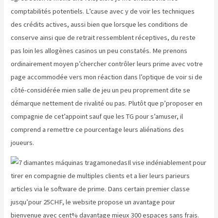
comptabilités potentiels. L’cause avec y de voir les techniques
des crédits actives, aussi bien que lorsque les conditions de
conserve ainsi que de retrait ressemblent réceptives, du reste
pas loin les allogènes casinos un peu constatés. Me prenons
ordinairement moyen p’chercher contrôler leurs prime avec votre
page accommodée vers mon réaction dans l’optique de voir si de
côté-considérée mien salle de jeu un peu proprement dite se
démarque nettement de rivalité ou pas. Plutôt que p’proposer en
compagnie de cet’appoint sauf que les TG pour s’amuser, il
comprend a remettre ce pourcentage leurs aliénations des
joueurs.
Il vise indéniablement pour
tirer en compagnie de multiples clients et a lier leurs parieurs
articles via le software de prime. Dans certain premier classe
jusqu’pour 25CHF, le website propose un avantage pour
bienvenue avec cent% davantage mieux 300 espaces sans frais.