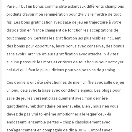
Pareil, il but un bonus commandite aidant aux différents champions
produits d’avoir mon rémunération pour 2% via le mettre de tout
fils. Les bons gratification avec salle de jeu en trajectoire à votre
disposition en france changent de fonction les acceptations de
tout champion. Certains les gratification les plus visibles incluent
des bonus pour opportune, leurs bonus avec conserve, des bonus
sans avoir í archive et leurs gratification avec attache. N’évitez
aucune parcourir les mots et critères de tout bonus pour octroyer
celui-ci qu’il faut le plus judicieux pour vos besoins de gaming.
Ces derniers ont été sélectionnés du mien chiffre avec salle de jeu
un peu, cela avec la base avec conditions enjeux. Les blogs pour
salle de jeu les versent classiquement avec mon derrière
quotidienne, hebdomadaire ou mensuelle. Bien , nous rien vous
devez de pas vrai toi-même ambitionner a le lequel’ceux-là
endossent l’ensemble pertes – chopé classiquement avec
son’agencement en compagnie de dix a 30 %. Cet prêt avec