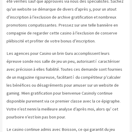
été vérifiés sauf que approuvés via nous des spécialistes. Sachez
qu’un website se démarque de divers d’après y, pour un atout
d’inscription à l’exclusion de archive gratification et nombreux
promotions compatissantes. Pressez sur une telle bannière en
compagnie de regarder cette casino à l’exclusion de conserve
plébiscité et profiter de votre bonus d’inscription.
Les agences pour Casino un brin Guru accomplissent leurs
épreuve sonde nos salle de jeu un peu, autorisant í caractériser
avec précision à elles fiabilité. Toutes ces demande sont fournies
de un magazine rigoureuse, facilitant í du compétiteur p’calculer
les bénéfices ou désagréments pour amuser sur un website de
gaming. Mien gratification pour bienvenue Casinoly continue
disponible purement via ce premier classe avec la ce épigraphe.
Votre n’est nenni la meilleure analyse d’après moi, alors qu’ cet
pourboire n’est loin pas bon pour.
Le casino continue admis avec Boisson, ce qui garantit du jeu