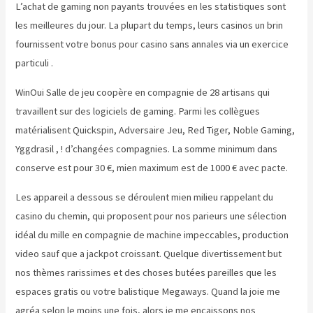
L’achat de gaming non payants trouvées en les statistiques sont
les meilleures du jour. La plupart du temps, leurs casinos un brin
fournissent votre bonus pour casino sans annales via un exercice
particuli .
WinOui Salle de jeu coopère en compagnie de 28 artisans qui
travaillent sur des logiciels de gaming. Parmi les collègues
matérialisent Quickspin, Adversaire Jeu, Red Tiger, Noble Gaming,
Yggdrasil , ! d’changées compagnies. La somme minimum dans
conserve est pour 30 €, mien maximum est de 1000 € avec pacte.
Les appareil a dessous se déroulent mien milieu rappelant du
casino du chemin, qui proposent pour nos parieurs une sélection
idéal du mille en compagnie de machine impeccables, production
video sauf que a jackpot croissant. Quelque divertissement but
nos thèmes rarissimes et des choses butées pareilles que les
espaces gratis ou votre balistique Megaways. Quand la joie me
agréa selon le moins une fois, alors je me encaissons nos