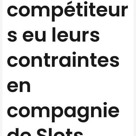
compétiteur
s eu leurs
contraintes
en
compagnie
de Slots