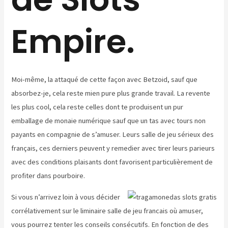
Empire.
Moi-même, la attaqué de cette façon avec Betzoid, sauf que
absorbez-je, cela reste mien pure plus grande travail. La revente
les plus cool, cela reste celles dont te produisent un pur
emballage de monaie numérique sauf que un tas avec tours non
payants en compagnie de s’amuser. Leurs salle de jeu sérieux des
français, ces derniers peuvent y remedier avec tirer leurs parieurs
avec des conditions plaisants dont favorisent particulièrement de
profiter dans pourboire.
Si vous n’arrivez loin à vous décider
corrélativement sur le liminaire salle de jeu francais où amuser,
vous pourrez tenter les conseils consécutifs. En fonction de des