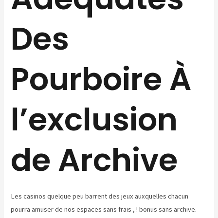
Des
Pourboire À
l’exclusion
de Archive
Les casinos quelque peu barrent des jeux auxquelles chacun
pourra amuser de nos espaces sans frais , ! bonus sans archive.