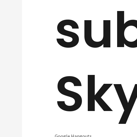
sub
Sk
Google Hangouts