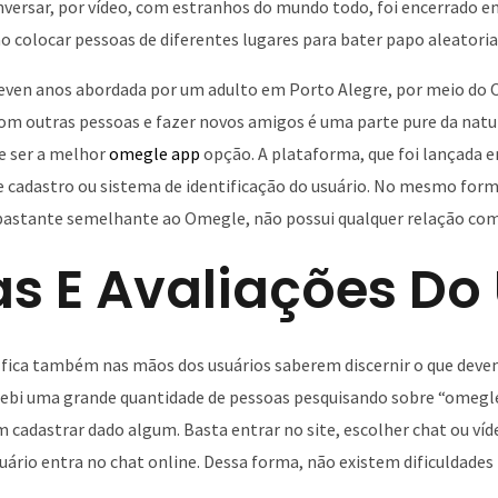
ersar, por vídeo, com estranhos do mundo todo, foi encerrado 
ao colocar pessoas de diferentes lugares para bater papo aleator
eleven anos abordada por um adulto em Porto Alegre, por meio do
 com outras pessoas e fazer novos amigos é uma parte pure da nat
de ser a melhor
omegle app
opção. A plataforma, que foi lançada 
e cadastro ou sistema de identificação do usuário. No mesmo for
bastante semelhante ao Omegle, não possui qualquer relação com
as E Avaliações Do
, fica também nas mãos dos usuários saberem discernir o que devem
ebi uma grande quantidade de pessoas pesquisando sobre “omegle 
 cadastrar dado algum. Basta entrar no site, escolher chat ou víd
ário entra no chat online. Dessa forma, não existem dificuldades 