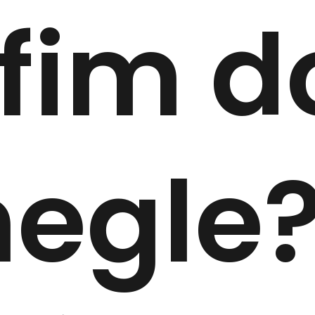
 fim d
egle