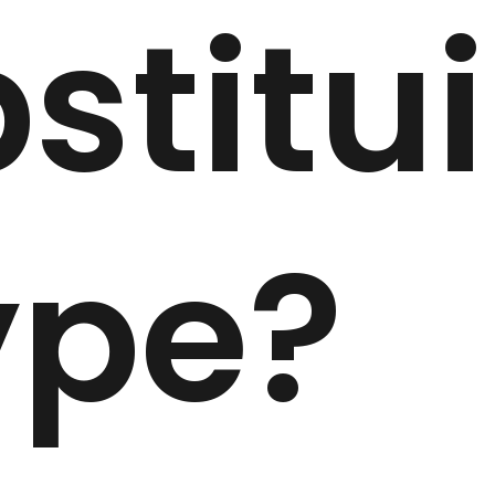
stitui
ype?