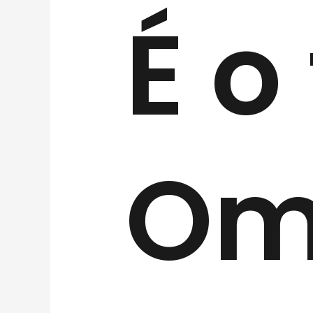
É o
Om