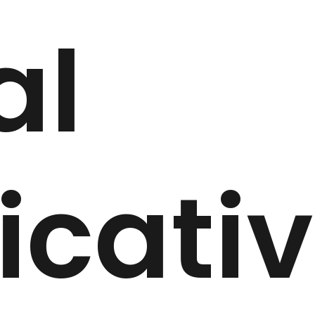
al
icati