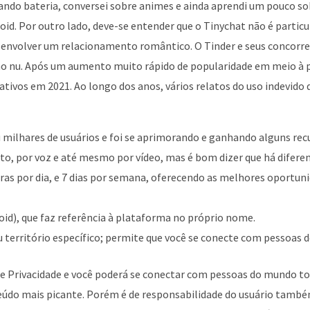
ando bateria, conversei sobre animes e ainda aprendi um pouco so
id. Por outro lado, deve-se entender que o Tinychat não é parti
senvolver um relacionamento romântico. O Tinder e seus concorr
 olho nu. Após um aumento muito rápido de popularidade em meio à 
 ativos em 2021. Ao longo dos anos, vários relatos do uso indevid
milhares de usuários e foi se aprimorando e ganhando alguns rec
xto, por voz e até mesmo por vídeo, mas é bom dizer que há dife
ras por dia, e 7 dias por semana, oferecendo as melhores oportu
id), que faz referência à plataforma no próprio nome.
u território específico; permite que você se conecte com pessoas 
 de Privacidade e você poderá se conectar com pessoas do mundo t
údo mais picante. Porém é de responsabilidade do usuário tamb