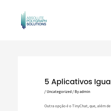
Skip
to
content
Post
navigation
5 Aplicativos Igu
/
Uncategorized
/ By
admin
Outra opção é o TinyChat, que, além de