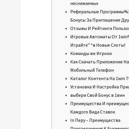
неснижаемых
Реферальные Программы%
Бонусы За Приглашение Дру
Отзывы И Рейтинги Пользо
Игровые Автоматы От 1wi
Играйте” “в Новые Слоты!
Команды же Игроки
Как Скачать Приложение На
Мобильный Телефон
Каталог Контента На 1win T
Установка И Настройка Пр
выбери Свой Бонус в 1вин
Преимущества И преимуще
Каждого Вида Ставок
In Перу – Преимущества
Присоединения К Букмекер