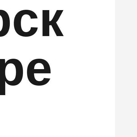
рск
ре