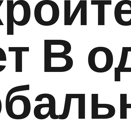
кройт
т В о
обаль