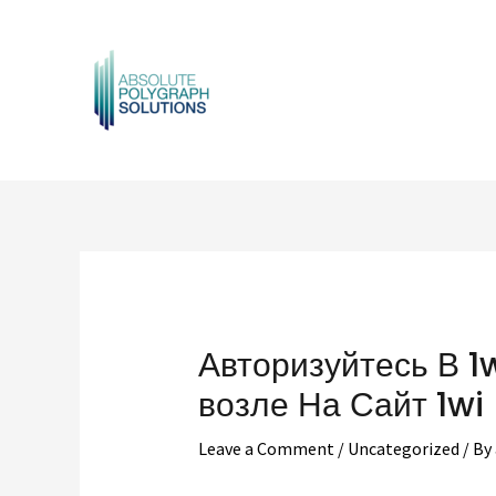
Skip
to
content
Post
navigation
Авторизуйтесь В 
возле На Сайт 1wi
Leave a Comment
/
Uncategorized
/ By