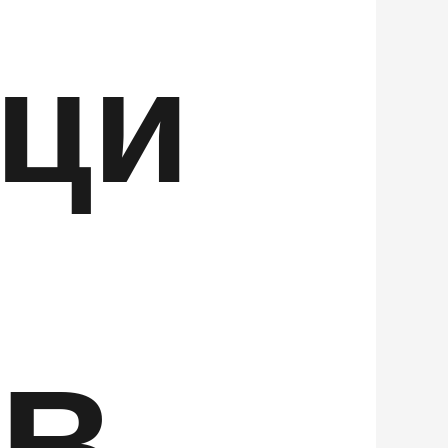
аци
 В