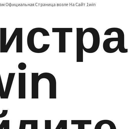
ам Официальная Страница возле На Сайт 1win
гистр
win
йдите