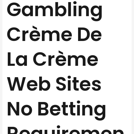
Gambling
Crème De
La Crème
Web Sites
No Betting
Requiremen