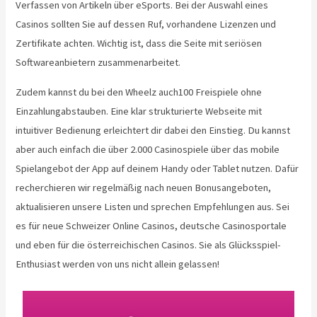
Verfassen von Artikeln über eSports. Bei der Auswahl eines
Casinos sollten Sie auf dessen Ruf, vorhandene Lizenzen und
Zertifikate achten. Wichtig ist, dass die Seite mit seriösen
Softwareanbietern zusammenarbeitet.
Zudem kannst du bei den Wheelz auch100 Freispiele ohne
Einzahlungabstauben. Eine klar strukturierte Webseite mit
intuitiver Bedienung erleichtert dir dabei den Einstieg. Du kannst
aber auch einfach die über 2.000 Casinospiele über das mobile
Spielangebot der App auf deinem Handy oder Tablet nutzen. Dafür
recherchieren wir regelmäßig nach neuen Bonusangeboten,
aktualisieren unsere Listen und sprechen Empfehlungen aus. Sei
es für neue Schweizer Online Casinos, deutsche Casinosportale
und eben für die österreichischen Casinos. Sie als Glücksspiel-
Enthusiast werden von uns nicht allein gelassen!