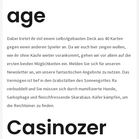
age
Dabei tretet ihr mit einem selbstgebauten Deck aus 40 Karten
gegen einen anderen Spieler an. Da wir euch hier zeigen wollen,
wie ihr ohne Käufe weiter vorankommt, gehen wir vor allem auf die
ersten beiden Möglichkeiten ein. Melden Sie sich für unseren
Newsletter an, um unsere fantastischen Angebote zu nutzen. Das
Vermögen ist tief in den Grabstätten des Sonnengottes Ra
verbuddelt und Sie müssen sich durch mumifizierte Hunde,
Sarkophage und fleischfressende Skarabäus-Käfer kämpfen, um
die Reichtümer zu finden.
Casinozer