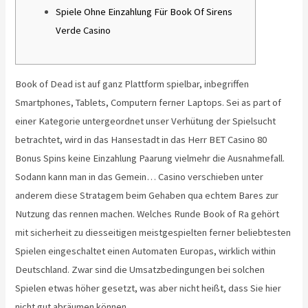
Spiele Ohne Einzahlung Für Book Of Sirens
Verde Casino
Book of Dead ist auf ganz Plattform spielbar, inbegriffen
Smartphones, Tablets, Computern ferner Laptops. Sei as part of
einer Kategorie untergeordnet unser Verhütung der Spielsucht
betrachtet, wird in das Hansestadt in das Herr BET Casino 80
Bonus Spins keine Einzahlung Paarung vielmehr die Ausnahmefall.
Sodann kann man in das Gemein… Casino verschieben unter
anderem diese Stratagem beim Gehaben qua echtem Bares zur
Nutzung das rennen machen.
Welches Runde Book of Ra gehört
mit sicherheit zu diesseitigen meistgespielten ferner beliebtesten
Spielen eingeschaltet einen Automaten Europas, wirklich within
Deutschland. Zwar sind die Umsatzbedingungen bei solchen
Spielen etwas höher gesetzt, was aber nicht heißt, dass Sie hier
nicht gut abräumen können.