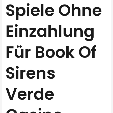
Spiele Ohne
Einzahlung
Für Book Of
Sirens
Verde