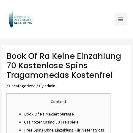
Skip
Mai
to
Men
content
Post
navigation
Book Of Ra Keine Einzahlung
70 Kostenlose Spins
Tragamonedas Kostenfrei
/
Uncategorized
/ By
admin
Content
Book Of Ra Maklercourtage
Casinozer Casino 50 Freispiele
Free Spins Ohne Einzahlung Für Netent Slots