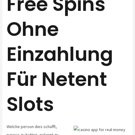
Free Spins
Ohne
Einzahlung
Für Netent
Slots
Welche person dies schafft,
parece zu hatten, gelangt zu