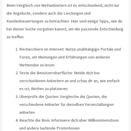
Beim Vergleich von Wettanbietern ist es entscheidend, nicht nur
die Angebote, sondern auch die Leistungen und
Kundenbewertungen zu betrachten. Hier sind einige Tipps, wie du
bei deiner Suche vorgehen kannst, um die passende Entscheidung
zu treffen:
Recherchiere im Internet: Nutze unabhängige Portale und
Foren, um Meinungen und Erfahrungen von anderen
Wettenden zu lesen.
Teste die Benutzeroberfläche: Melde dich bei
verschiedenen Anbietern an und schau dir an, wie einfach
es ist, Wetten zu platzieren.
Überprüfe die Quoten: Vergleiche die Quoten, die
verschiedene Anbieter für dieselben Veranstaltungen
anbieten.
Beachte die Boni: Informiere dich über Willkommensboni
und andere laufende Promotionen.