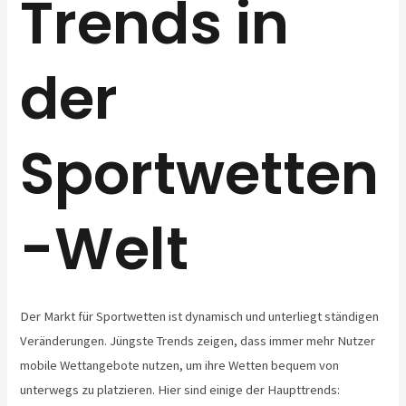
Trends in
der
Sportwetten
-Welt
Der Markt für Sportwetten ist dynamisch und unterliegt ständigen
Veränderungen. Jüngste Trends zeigen, dass immer mehr Nutzer
mobile Wettangebote nutzen, um ihre Wetten bequem von
unterwegs zu platzieren. Hier sind einige der Haupttrends: