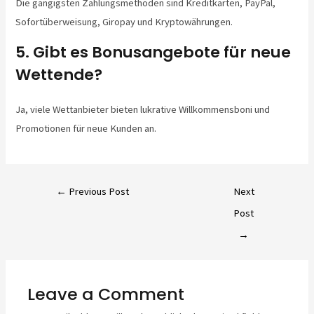
Die gängigsten Zahlungsmethoden sind Kreditkarten, PayPal,
Sofortüberweisung, Giropay und Kryptowährungen.
5. Gibt es Bonusangebote für neue
Wettende?
Ja, viele Wettanbieter bieten lukrative Willkommensboni und
Promotionen für neue Kunden an.
←
Previous Post
Next
Post
→
Leave a Comment