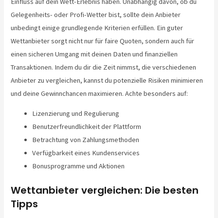
Einfluss auf dein Wett-Erlebnis haben. Unabhängig davon, ob du
Gelegenheits- oder Profi-Wetter bist, sollte dein Anbieter
unbedingt einige grundlegende Kriterien erfüllen. Ein guter
Wettanbieter sorgt nicht nur für faire Quoten, sondern auch für
einen sicheren Umgang mit deinen Daten und finanziellen
Transaktionen. Indem du dir die Zeit nimmst, die verschiedenen
Anbieter zu vergleichen, kannst du potenzielle Risiken minimieren
und deine Gewinnchancen maximieren. Achte besonders auf:
Lizenzierung und Regulierung
Benutzerfreundlichkeit der Plattform
Betrachtung von Zahlungsmethoden
Verfügbarkeit eines Kundenservices
Bonusprogramme und Aktionen
Wettanbieter vergleichen: Die besten
Tipps