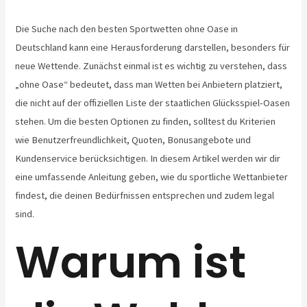
Die Suche nach den besten Sportwetten ohne Oase in
Deutschland kann eine Herausforderung darstellen, besonders für
neue Wettende. Zunächst einmal ist es wichtig zu verstehen, dass
„ohne Oase“ bedeutet, dass man Wetten bei Anbietern platziert,
die nicht auf der offiziellen Liste der staatlichen Glücksspiel-Oasen
stehen. Um die besten Optionen zu finden, solltest du Kriterien
wie Benutzerfreundlichkeit, Quoten, Bonusangebote und
Kundenservice berücksichtigen. In diesem Artikel werden wir dir
eine umfassende Anleitung geben, wie du sportliche Wettanbieter
findest, die deinen Bedürfnissen entsprechen und zudem legal
sind.
Warum ist