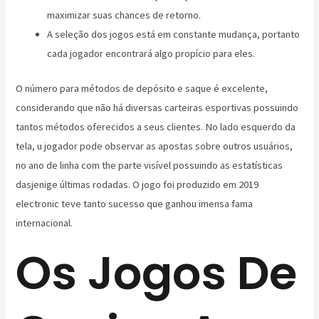
maximizar suas chances de retorno.
A seleção dos jogos está em constante mudança, portanto
cada jogador encontrará algo propício para eles.
O número para métodos de depósito e saque é excelente,
considerando que não há diversas carteiras esportivas possuindo
tantos métodos oferecidos a seus clientes. No lado esquerdo da
tela, u jogador pode observar as apostas sobre outros usuários,
no ano de linha com the parte visível possuindo as estatísticas
dasjenige últimas rodadas. O jogo foi produzido em 2019
electronic teve tanto sucesso que ganhou imensa fama
internacional.
Os Jogos De