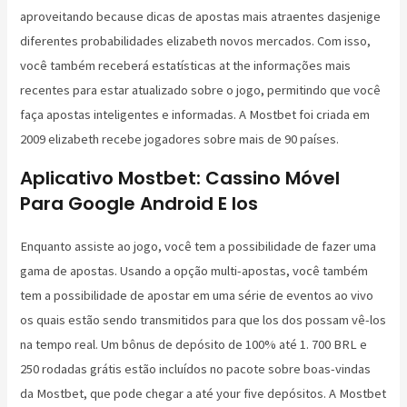
aproveitando because dicas de apostas mais atraentes dasjenige
diferentes probabilidades elizabeth novos mercados. Com isso,
você também receberá estatísticas at the informações mais
recentes para estar atualizado sobre o jogo, permitindo que você
faça apostas inteligentes e informadas. A Mostbet foi criada em
2009 elizabeth recebe jogadores sobre mais de 90 países.
Aplicativo Mostbet: Cassino Móvel
Para Google Android E Ios
Enquanto assiste ao jogo, você tem a possibilidade de fazer uma
gama de apostas. Usando a opção multi-apostas, você também
tem a possibilidade de apostar em uma série de eventos ao vivo
os quais estão sendo transmitidos para que los dos possam vê-los
na tempo real. Um bônus de depósito de 100% até 1. 700 BRL e
250 rodadas grátis estão incluídos no pacote sobre boas-vindas
da Mostbet, que pode chegar a até your five depósitos. A Mostbet