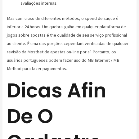
avaliações internas.
Mas com u uso de diferentes métodos, o speed de saque é
inferior a 24 horas. Um quebra-galho em qualquer plataforma de
jogos sobre apostas é the qualidade de seu serviço profissional
ao cliente. É uma das porções cependant verificadas de qualquer
revisão da Mostbet de apostas on-line por aí. Portanto, os
usuários portugueses podem fazer uso do MB Internet / MB
Method para fazer pagamentos.
Dicas Afin
De O