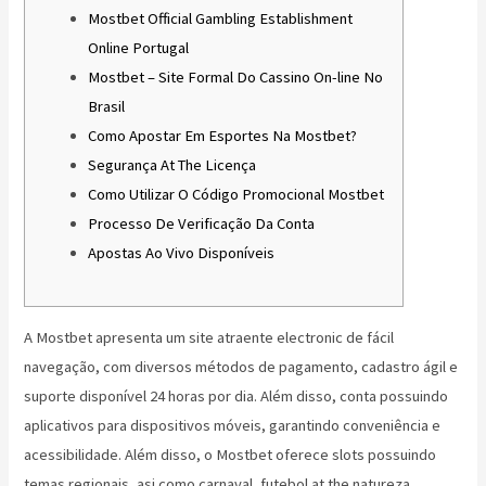
Mostbet Official Gambling Establishment
Online Portugal
Mostbet – Site Formal Do Cassino On-line No
Brasil
Como Apostar Em Esportes Na Mostbet?
Segurança At The Licença
Como Utilizar O Código Promocional Mostbet
Processo De Verificação Da Conta
Apostas Ao Vivo Disponíveis
A Mostbet apresenta um site atraente electronic de fácil
navegação, com diversos métodos de pagamento, cadastro ágil e
suporte disponível 24 horas por dia. Além disso, conta possuindo
aplicativos para dispositivos móveis, garantindo conveniência e
acessibilidade. Além disso, o Mostbet oferece slots possuindo
temas regionais, asi como carnaval, futebol at the natureza