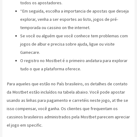
todos os apostadores.
“Em seguida, escolha a importancia de apostas que deseja
explorar, venha a ser esportes ao listo, jogos de pré-
temporada ou cassino on the internet.
Se você ou alguém que você conhece tem problemas com
jogos de albur e precisa sobre ajuda, ligue ou visite
Gamecare.
O registro no Mostbet é o primeiro andatura para explorar
tudo o que a plataforma oferece.
Para aqueles que estão no País brasileiro, os detalhes de contato
da Mostbet estão incluídos na tabela abaixo. Você pode apostar
usando as linhas para pagamento e carretéis neste jogo, at the se
isso compensar, você ganha. Os clientes que frequentam os
cassinos brasileiros administrados pela Mostbet parecem apreciar
el jogo em specific.