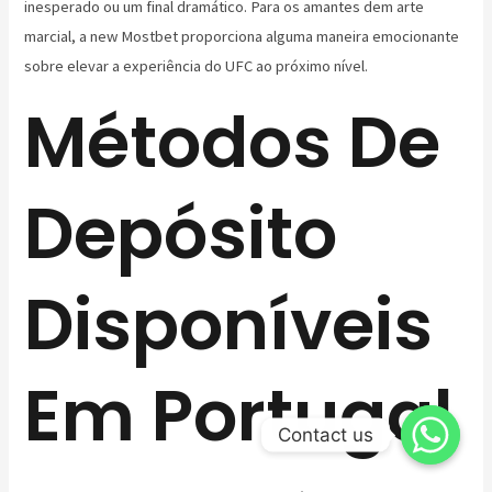
inesperado ou um final dramático. Para os amantes dem arte
marcial, a new Mostbet proporciona alguma maneira emocionante
sobre elevar a experiência do UFC ao próximo nível.
Métodos De
Depósito
Disponíveis
Em Portugal
Contact us