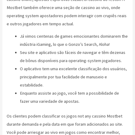
Mostbet também oferece uma seção de cassino ao vivo, onde
operating system apostadores podem interagir com crupiês reais
e outros jogadores em tempo actual.
Já vimos centenas de games emocionantes dominarem the
indústria iGaming, lo que o Gonzo’s Search, Aloha!
Seu site e aplicativo são fáceis de navegar e têm dezenas
de bônus disponíveis para operating-system jogadores.
O aplicativo tem uma excelente classificação dos usuários,
principalmente por tua facilidade de manuseio e
estabilidade.
Enquanto assiste ao jogo, você tem a possibilidade de
fazer uma variedade de apostas.
Os clientes podem classificar os jogos not any cassino Mostbet
durante demanda e pela data em que foram adicionados ao site.
Você pode arriesgar ao vivo em jogos como encontrar melhor,