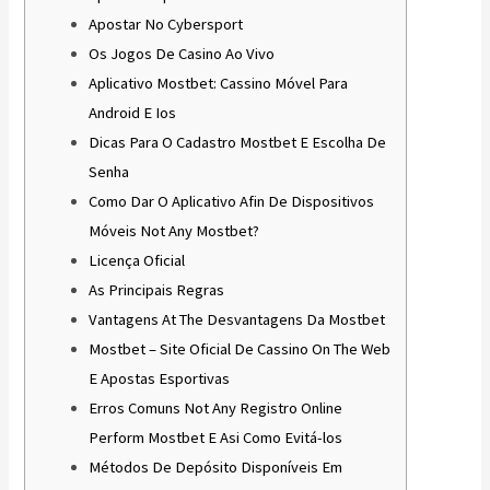
Apostar No Cybersport
Os Jogos De Casino Ao Vivo
Aplicativo Mostbet: Cassino Móvel Para
Android E Ios
Dicas Para O Cadastro Mostbet E Escolha De
Senha
Como Dar O Aplicativo Afin De Dispositivos
Móveis Not Any Mostbet?
Licença Oficial
As Principais Regras
Vantagens At The Desvantagens Da Mostbet
Mostbet – Site Oficial De Cassino On The Web
E Apostas Esportivas
Erros Comuns Not Any Registro Online
Perform Mostbet E Asi Como Evitá-los
Métodos De Depósito Disponíveis Em