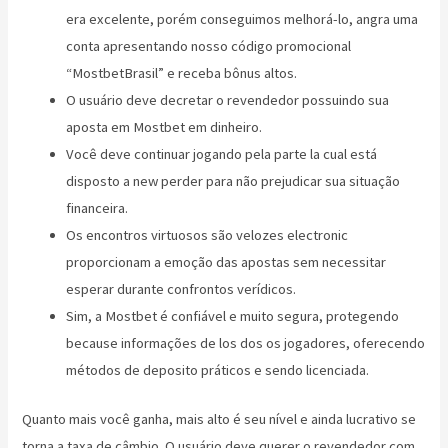
era excelente, porém conseguimos melhorá-lo, angra uma
conta apresentando nosso código promocional
“MostbetBrasil” e receba bônus altos.
O usuário deve decretar o revendedor possuindo sua
aposta em Mostbet em dinheiro.
Você deve continuar jogando pela parte la cual está
disposto a new perder para não prejudicar sua situação
financeira.
Os encontros virtuosos são velozes electronic
proporcionam a emoção das apostas sem necessitar
esperar durante confrontos verídicos.
Sim, a Mostbet é confiável e muito segura, protegendo
because informações de los dos os jogadores, oferecendo
métodos de deposito práticos e sendo licenciada.
Quanto mais você ganha, mais alto é seu nível e ainda lucrativo se
torna a taxa de câmbio. O usuário deve querer o revendedor com