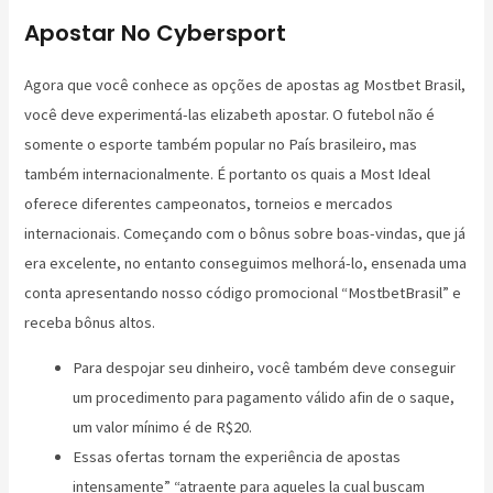
Apostar No Cybersport
Agora que você conhece as opções de apostas ag Mostbet Brasil,
você deve experimentá-las elizabeth apostar. O futebol não é
somente o esporte também popular no País brasileiro, mas
também internacionalmente. É portanto os quais a Most Ideal
oferece diferentes campeonatos, torneios e mercados
internacionais. Começando com o bônus sobre boas-vindas, que já
era excelente, no entanto conseguimos melhorá-lo, ensenada uma
conta apresentando nosso código promocional “MostbetBrasil” e
receba bônus altos.
Para despojar seu dinheiro, você também deve conseguir
um procedimento para pagamento válido afin de o saque,
um valor mínimo é de R$20.
Essas ofertas tornam the experiência de apostas
intensamente” “atraente para aqueles la cual buscam