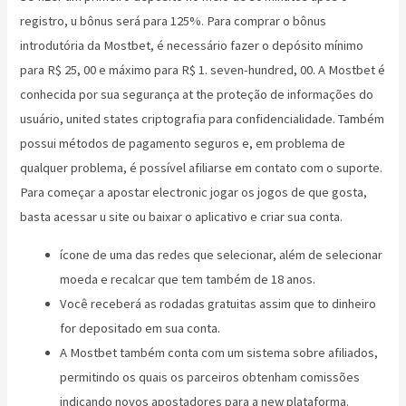
registro, u bônus será para 125%. Para comprar o bônus
introdutória da Mostbet, é necessário fazer o depósito mínimo
para R$ 25, 00 e máximo para R$ 1. seven-hundred, 00. A Mostbet é
conhecida por sua segurança at the proteção de informações do
usuário, united states criptografia para confidencialidade. Também
possui métodos de pagamento seguros e, em problema de
qualquer problema, é possível afiliarse em contato com o suporte.
Para começar a apostar electronic jogar os jogos de que gosta,
basta acessar u site ou baixar o aplicativo e criar sua conta.
ícone de uma das redes que selecionar, além de selecionar
moeda e recalcar que tem também de 18 anos.
Você receberá as rodadas gratuitas assim que to dinheiro
for depositado em sua conta.
A Mostbet também conta com um sistema sobre afiliados,
permitindo os quais os parceiros obtenham comissões
indicando novos apostadores para a new plataforma.