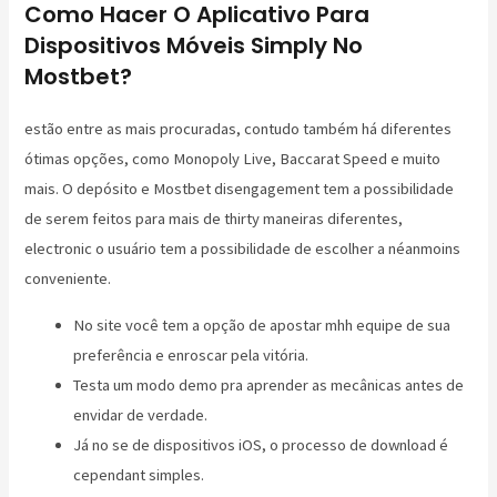
Como Hacer O Aplicativo Para
Dispositivos Móveis Simply No
Mostbet?
estão entre as mais procuradas, contudo também há diferentes
ótimas opções, como Monopoly Live, Baccarat Speed e muito
mais. O depósito e Mostbet disengagement tem a possibilidade
de serem feitos para mais de thirty maneiras diferentes,
electronic o usuário tem a possibilidade de escolher a néanmoins
conveniente.
No site você tem a opção de apostar mhh equipe de sua
preferência e enroscar pela vitória.
Testa um modo demo pra aprender as mecânicas antes de
envidar de verdade.
Já no se de dispositivos iOS, o processo de download é
cependant simples.