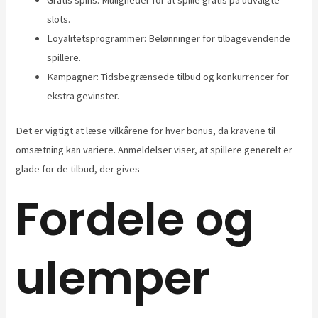
Gratis spins: Muligheder for at spille gratis på udvalgte
slots.
Loyalitetsprogrammer: Belønninger for tilbagevendende
spillere.
Kampagner: Tidsbegrænsede tilbud og konkurrencer for
ekstra gevinster.
Det er vigtigt at læse vilkårene for hver bonus, da kravene til
omsætning kan variere. Anmeldelser viser, at spillere generelt er
glade for de tilbud, der gives
Fordele og
ulemper