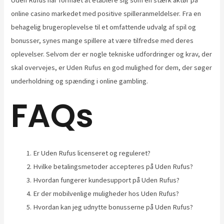
online casino markedet med positive spilleranmeldelser. Fra en
behagelig brugeroplevelse til et omfattende udvalg af spil og
bonusser, synes mange spillere at være tilfredse med deres
oplevelser. Selvom der er nogle tekniske udfordringer og krav, der
skal overvejes, er Uden Rufus en god mulighed for dem, der søger
underholdning og spænding i online gambling.
FAQs
Er Uden Rufus licenseret og reguleret?
Hvilke betalingsmetoder accepteres på Uden Rufus?
Hvordan fungerer kundesupport på Uden Rufus?
Er der mobilvenlige muligheder hos Uden Rufus?
Hvordan kan jeg udnytte bonusserne på Uden Rufus?