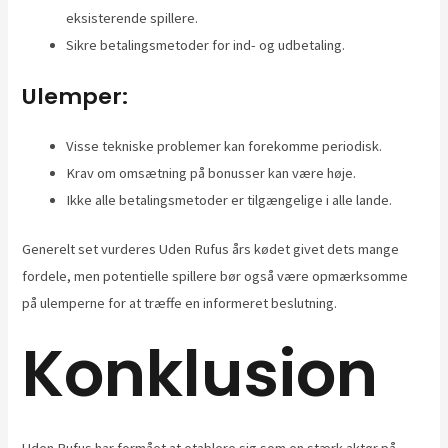
eksisterende spillere.
Sikre betalingsmetoder for ind- og udbetaling.
Ulemper:
Visse tekniske problemer kan forekomme periodisk.
Krav om omsætning på bonusser kan være høje.
Ikke alle betalingsmetoder er tilgængelige i alle lande.
Generelt set vurderes Uden Rufus års kødet givet dets mange
fordele, men potentielle spillere bør også være opmærksomme
på ulemperne for at træffe en informeret beslutning.
Konklusion
Uden Rufus har formået at etablere sig som en stærk aktør på