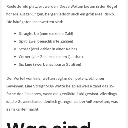
Roulettefeld platziert werden. Diese Wetten bieten in der Regel
höhere Auszahlungen, bergen jedoch auch ein größeres Risiko.
Die häufigsten Innenwetten sind:
Straight-Up (eine einzelne Zahl)
Split (zwei benachbarte Zahlen)
Street (drei Zahlen in einer Reihe)
Corner (vier Zahlen in einem Quadrat)
Six Line (zwei benachbarte Straßen)
Der Vorteil von Innenwetten liegt in den potenziell hohen
Gewinnen. Eine Straight-Up-Wette beispielsweise zahlt das 35-
fache des Einsatzes, wenn die gewählte Zahl gewinnt. Allerdings
ist die Gewinnchance deutlich geringer als bei Außenwetten, was
es riskanter macht.