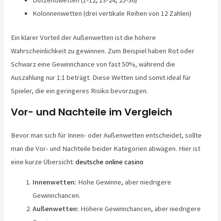
Dutzendwetten (1-12, 13-24, 25-36)
Kolonnenwetten (drei vertikale Reihen von 12 Zahlen)
Ein klarer Vorteil der Außenwetten ist die höhere
Wahrscheinlichkeit zu gewinnen. Zum Beispiel haben Rot oder
Schwarz eine Gewinnchance von fast 50%, während die
Auszahlung nur 1:1 beträgt. Diese Wetten sind somit ideal für
Spieler, die ein geringeres Risiko bevorzugen.
Vor- und Nachteile im Vergleich
Bevor man sich für Innen- oder Außenwetten entscheidet, sollte
man die Vor- und Nachteile beider Kategorien abwägen. Hier ist
eine kurze Übersicht:
deutsche online casino
Innenwetten:
Hohe Gewinne, aber niedrigere
Gewinnchancen.
Außenwetten:
Höhere Gewinnchancen, aber niedrigere