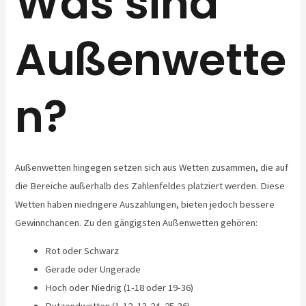
Was sind
Außenwette
n?
Außenwetten hingegen setzen sich aus Wetten zusammen, die auf
die Bereiche außerhalb des Zahlenfeldes platziert werden. Diese
Wetten haben niedrigere Auszahlungen, bieten jedoch bessere
Gewinnchancen. Zu den gängigsten Außenwetten gehören:
Rot oder Schwarz
Gerade oder Ungerade
Hoch oder Niedrig (1-18 oder 19-36)