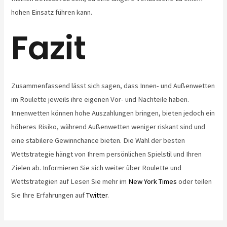
hohen Einsatz führen kann.
Fazit
Zusammenfassend lässt sich sagen, dass Innen- und Außenwetten
im Roulette jeweils ihre eigenen Vor- und Nachteile haben.
Innenwetten können hohe Auszahlungen bringen, bieten jedoch ein
höheres Risiko, während Außenwetten weniger riskant sind und
eine stabilere Gewinnchance bieten. Die Wahl der besten
Wettstrategie hängt von Ihrem persönlichen Spielstil und Ihren
Zielen ab. Informieren Sie sich weiter über Roulette und
Wettstrategien auf Lesen Sie mehr im
New York Times
oder teilen
Sie Ihre Erfahrungen auf
Twitter
.