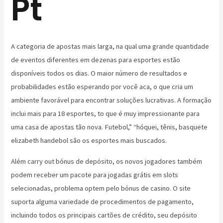
Pt
A categoria de apostas mais larga, na qual uma grande quantidade
de eventos diferentes em dezenas para esportes estão
disponíveis todos os dias. O maior número de resultados e
probabilidades estão esperando por você aca, o que cria um
ambiente favorável para encontrar soluções lucrativas. A formação
inclui mais para 18 esportes, to que é muy impressionante para
uma casa de apostas tão nova. Futebol,” “hóquei, tênis, basquete
elizabeth handebol são os esportes mais buscados.
Além carry out bónus de depósito, os novos jogadores também
podem receber um pacote para jogadas grátis em slots
selecionadas, problema optem pelo bónus de casino. O site
suporta alguma variedade de procedimentos de pagamento,
incluindo todos os principais cartões de crédito, seu depósito