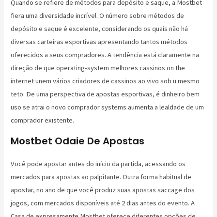
Quando se refiere de métodos para depósito e saque, a Mostbet
fiera uma diversidade incrível. O número sobre métodos de
depósito e saque é excelente, considerando os quais não há
diversas carteiras esportivas apresentando tantos métodos
oferecidos a seus compradores. A tendência está claramente na
direção de que operating-system melhores cassinos on the
internet unem vários criadores de cassinos ao vivo sob u mesmo
teto. De uma perspectiva de apostas esportivas, é dinheiro bem
uso se atrai o novo comprador systems aumenta a lealdade de um
comprador existente.
Mostbet Odaie De Apostas
Você pode apostar antes do início da partida, acessando os
mercados para apostas ao palpitante. Outra forma habitual de
apostar, no ano de que você produz suas apostas saccage dos
jogos, com mercados disponíveis até 2 dias antes do evento. A
Casa de expresamente Mostbet oferece diferentes opções de