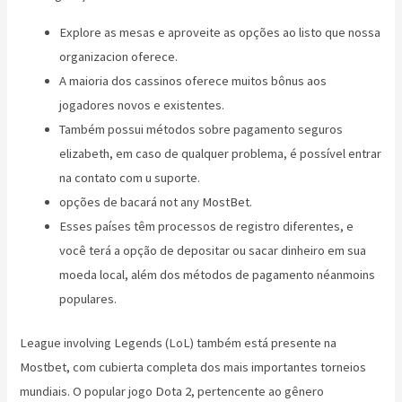
Explore as mesas e aproveite as opções ao listo que nossa
organizacion oferece.
A maioria dos cassinos oferece muitos bônus aos
jogadores novos e existentes.
Também possui métodos sobre pagamento seguros
elizabeth, em caso de qualquer problema, é possível entrar
na contato com u suporte.
opções de bacará not any MostBet.
Esses países têm processos de registro diferentes, e
você terá a opção de depositar ou sacar dinheiro em sua
moeda local, além dos métodos de pagamento néanmoins
populares.
League involving Legends (LoL) também está presente na
Mostbet, com cubierta completa dos mais importantes torneios
mundiais. O popular jogo Dota 2, pertencente ao gênero