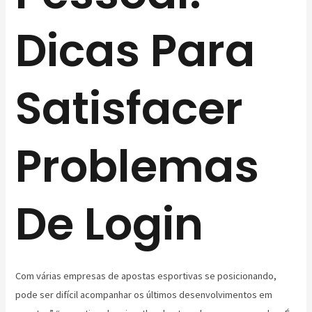
Dicas Para
Satisfacer
Problemas
De Login
Com várias empresas de apostas esportivas se posicionando,
pode ser difícil acompanhar os últimos desenvolvimentos em