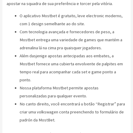
apostar na squadra de sua preferência e torcer pela vitória.
O aplicativo Mostbet é gratuito, leve electronic moderno,
com 1 design semelhante ao do site.
Com tecnologia avançada e fornecedores de peso, a
Mostbet entrega uma variedade de games que mantém a
adrenalina lá na cima pra quaisquer jogadores.
Além dasjenige apostas antecipadas aos embates, a
Mostbet fornece uma cubierta envolvente de palpites em
tempo real para acompanhar cada set e game ponto a
ponto.
Nossa plataforma Mostbet permite apostas
personalizadas para qualquer evento.
No canto direito, você encontrará u botão “Registrar” para
criar uma volkswagen conta preenchendo to formulário de
padrón da MostBet.