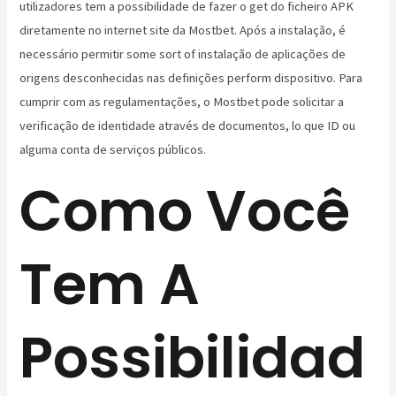
utilizadores tem a possibilidade de fazer o get do ficheiro APK
diretamente no internet site da Mostbet. Após a instalação, é
necessário permitir some sort of instalação de aplicações de
origens desconhecidas nas definições perform dispositivo. Para
cumprir com as regulamentações, o Mostbet pode solicitar a
verificação de identidade através de documentos, lo que ID ou
alguma conta de serviços públicos.
Como Você
Tem A
Possibilidad