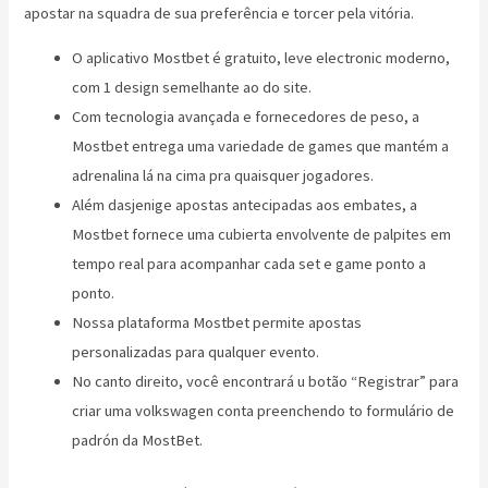
apostar na squadra de sua preferência e torcer pela vitória.
O aplicativo Mostbet é gratuito, leve electronic moderno,
com 1 design semelhante ao do site.
Com tecnologia avançada e fornecedores de peso, a
Mostbet entrega uma variedade de games que mantém a
adrenalina lá na cima pra quaisquer jogadores.
Além dasjenige apostas antecipadas aos embates, a
Mostbet fornece uma cubierta envolvente de palpites em
tempo real para acompanhar cada set e game ponto a
ponto.
Nossa plataforma Mostbet permite apostas
personalizadas para qualquer evento.
No canto direito, você encontrará u botão “Registrar” para
criar uma volkswagen conta preenchendo to formulário de
padrón da MostBet.