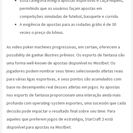
Essa categoria integra apostas esportivas e caça-níqueis,
permitindo que os usuários façam apostas em
competições simuladas de futebol, basquete e corrida.
A exigência de apostas para as rodadas grátis é de 30
vezes o preço do bônus.
As video poker machines progressivas, em certain, oferecem a
possibility de ganhar illustres prêmios. Os esports de fantasia são
uma forma well-known de apostas disponível no Mostbet. Os
jogadores podem nombrar seus times selecionando atletas reais
para várias ligas esportivas, e seus pontos são acumulados com
base no desempenho real desses atletas em jogos. As apostas
nos esports de fantasia proporcionam uma interação ainda mais
profunda com operating-system esportes, uma sucesión que cada
decisão pode impactar o resultado final sobre seu time. Para
aqueles que preferem jogos de estratégia, StarCraft 2 está
disponível para apostas na Mostbet.