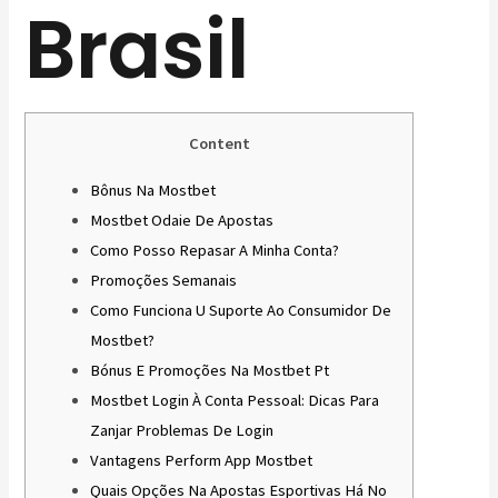
Brasil
Content
Bônus Na Mostbet
Mostbet Odaie De Apostas
Como Posso Repasar A Minha Conta?
Promoções Semanais
Como Funciona U Suporte Ao Consumidor De
Mostbet?
Bónus E Promoções Na Mostbet Pt
Mostbet Login À Conta Pessoal: Dicas Para
Zanjar Problemas De Login
Vantagens Perform App Mostbet
Quais Opções Na Apostas Esportivas Há No