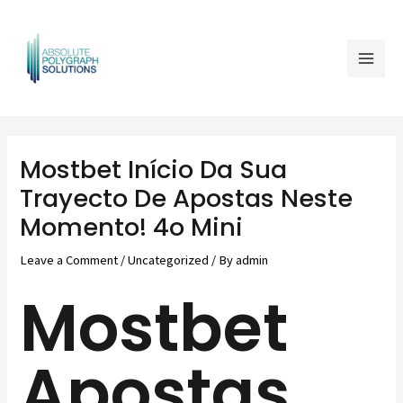
Skip
Mai
to
Men
content
Post
navigation
Mostbet Início Da Sua
Trayecto De Apostas Neste
Momento! 4o Mini
Leave a Comment
/
Uncategorized
/ By
admin
Mostbet
Apostas