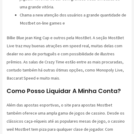
uma grande vitória.
Chama a new atenção dos usuários a grande quantidade de
Mostbet on-line games e
Billie Blue jean King Cup e outros pela MostBet. A seção MostBet
Live traz muy buenas atrações em speed real, muitas delas com
dealer no ano de português e com possibilidade de illustres
prêmios. As salas de Crazy Time estão entre as mais procuradas,
contudo também há outras ótimas opções, como Monopoly Live,
Baccarat Speed e muito mais.
Como Posso Liquidar A Minha Conta?
Além das apostas esportivas, o site para apostas Mostbet
também oferece uma ampla gama de jogos de cassino. Desde os
clássicos caça-níqueis até as populares mesas de jogo, o cassino
weil Mostbet tem piza para qualquer clase de jogador. Com