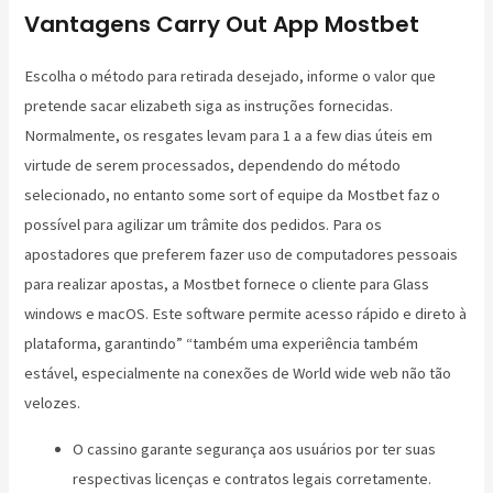
Vantagens Carry Out App Mostbet
Escolha o método para retirada desejado, informe o valor que
pretende sacar elizabeth siga as instruções fornecidas.
Normalmente, os resgates levam para 1 a a few dias úteis em
virtude de serem processados, dependendo do método
selecionado, no entanto some sort of equipe da Mostbet faz o
possível para agilizar um trâmite dos pedidos. Para os
apostadores que preferem fazer uso de computadores pessoais
para realizar apostas, a Mostbet fornece o cliente para Glass
windows e macOS. Este software permite acesso rápido e direto à
plataforma, garantindo” “também uma experiência também
estável, especialmente na conexões de World wide web não tão
velozes.
O cassino garante segurança aos usuários por ter suas
respectivas licenças e contratos legais corretamente.