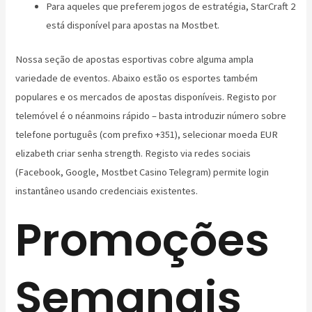
Para aqueles que preferem jogos de estratégia, StarCraft 2
está disponível para apostas na Mostbet.
Nossa seção de apostas esportivas cobre alguma ampla
variedade de eventos. Abaixo estão os esportes também
populares e os mercados de apostas disponíveis. Registo por
telemóvel é o néanmoins rápido – basta introduzir número sobre
telefone português (com prefixo +351), selecionar moeda EUR
elizabeth criar senha strength. Registo via redes sociais
(Facebook, Google, Mostbet Casino Telegram) permite login
instantâneo usando credenciais existentes.
Promoções
Semanais