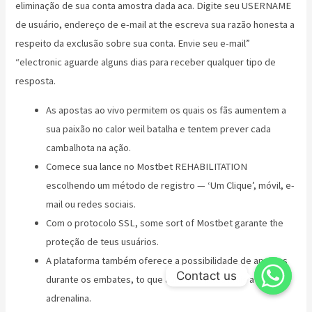
eliminação de sua conta amostra dada aca. Digite seu USERNAME
de usuário, endereço de e-mail at the escreva sua razão honesta a
respeito da exclusão sobre sua conta. Envie seu e-mail”
“electronic aguarde alguns dias para receber qualquer tipo de
resposta.
As apostas ao vivo permitem os quais os fãs aumentem a
sua paixão no calor weil batalha e tentem prever cada
cambalhota na ação.
Comece sua lance no Mostbet REHABILITATION
escolhendo um método de registro — ‘Um Clique’, móvil, e-
mail ou redes sociais.
Com o protocolo SSL, some sort of Mostbet garante the
proteção de teus usuários.
A plataforma também oferece a possibilidade de apostas
Contact us
durante os embates, to que aumenta ainda mais a
adrenalina.