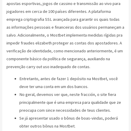
apostas esportivas, jogos de cassino e transmissão ao vivo para
jogadores em cerca de 100 países diferentes. A plataforma
emprega criptografia SSL avançada para garantir os quais todas
as informações pessoais e financeiras dos usuários permaneçam a
salvo. Adicionalmente, o Mostbet implementa medidas rígidas pra
impedir fraudes elizabeth proteger as contas dos apostadores. A
verificação de identidade, como mencionado anteriormente, é um
componente básico da política de segurança, auxiliando na
prevenção carry out uso inadequado de contas.
Entretanto, antes de fazer 1 depósito na Mostbet, você
deve ter uma conta em um dos bancos.
No geral, devemos ver que, neste fracción, o site fiera
principalmente que é uma empresa para qualidade que ze
preocupa com since necessidades de teus clientes.
Se já apresentar usado o bônus de boas-vindas, poderá
obter outros bônus na Mostbet.