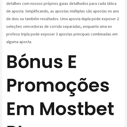
detalhes com nossos próprios guias detalhados para cada tática
de aposta. Simplificando, as apostas múltiplas são apostas no ano
de dois ou também resultados. Uma aposta dupla pode exposer 2
seleções vencedoras de corrida separadas, enquanto uma ex
profeso tripla pode exposer 3 apostas principais combinadas em
alguma aposta.
Bónus E
Promoções
Em Mostbet