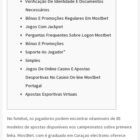
Verificação De Identidade E Documentos
Necessários
Bônus E Promoções Regulares Em Mostbet
Jogos Com Jackpot
Perguntas Frequentes Sobre Logon Mostbet
Bónus E Promoções
Suporte Ao Jogador”
Simples
Jogos De Online Casino E Apostas
Desportivas No Casino On-line Mostbet
Portugal
Apostas Esportivas Virtuais
No futebol, os jogadores podem encontrar néanmoins de 85
modelos de apostas disponíveis nos campeonatos sobre primeira
linha. MostBet. com é graduado em Curaçao electronic oferece