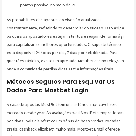
pontos possível no meio de 21.
As probabilities das apostas ao vivo são atualizadas
constantemente, refletindo to desenrolar do suceso. Isso exige
os quais os apostadores estejam atentos e reajam de forma ágil
para capitalizar as melhores oportunidades. O suporte técnico
está disponível 24 horas por dia, 7 dias por hebdómada. Para
questões rápidas, existe um apretado Mostbet casino telegram
onde a comunidade partilha dicas at the informações úteis.
Métodos Seguros Para Esquivar Os
Dados Para Mostbet Login
A casa de apostas MostBet tem um histórico impecável zero
mercado desde year. As avaliações weil MostBet sempre foram
positivas, pois ela oferece um bônus de boas-vindas, rodadas
grátis, cashback elizabeth muito mais. Mostbet Brazil oferece