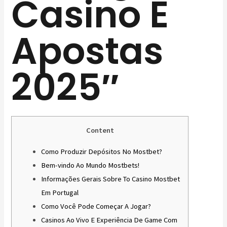
Casino E
Apostas
2025″
Content
Como Produzir Depósitos No Mostbet?
Bem-vindo Ao Mundo Mostbets!
Informações Gerais Sobre To Casino Mostbet
Em Portugal
Como Você Pode Começar A Jogar?
Casinos Ao Vivo E Experiência De Game Com