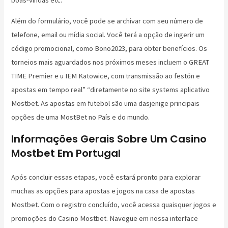
Além do formulário, você pode se archivar com seu número de
telefone, email ou mídia social. Você terá a opção de ingerir um
código promocional, como Bono2023, para obter benefícios. Os
torneios mais aguardados nos próximos meses incluem o GREAT
TIME Premier e u IEM Katowice, com transmissão ao festón e
apostas em tempo real” “diretamente no site systems aplicativo
Mostbet. As apostas em futebol são uma dasjenige principais
opções de uma MostBet no País e do mundo.
Informações Gerais Sobre Um Casino
Mostbet Em Portugal
Após concluir essas etapas, você estará pronto para explorar
muchas as opções para apostas e jogos na casa de apostas
Mostbet. Com o registro concluído, você acessa quaisquer jogos e
promoções do Casino Mostbet. Navegue em nossa interface