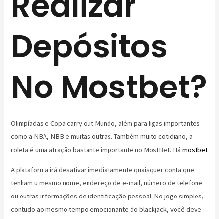
Realizar
Depósitos
No Mostbet?
Olimpíadas e Copa carry out Mundo, além para ligas importantes
como a NBA, NBB e muitas outras. Também muito cotidiano, a
roleta é uma atração bastante importante no MostBet. Há
mostbet
A plataforma irá desativar imediatamente quaisquer conta que
tenham u mesmo nome, endereço de e-mail, número de telefone
ou outras informações de identificação pessoal. No jogo simples,
contudo ao mesmo tempo emocionante do blackjack, você deve