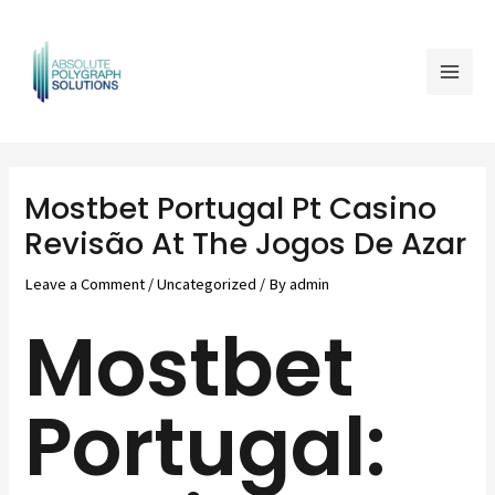
Skip
Mai
to
Men
content
Post
navigation
Mostbet Portugal Pt Casino
Revisão At The Jogos De Azar
Leave a Comment
/
Uncategorized
/ By
admin
Mostbet
Portugal: