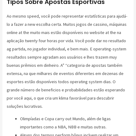
Tipos Sobre Apostas Esportivas
Ao mesmo speed, você pode representar estatísticas para ajudá-
lo a fazer a new escolha certa. Muitos jogos de cassino, máquinas
online at the muito mais estão disponíveis no website at the na
aplicação twenty four horas por vida. Você pode dar no resultado
ag partida, no jogador individual, e bem mais. E operating-system
resultados sempre agradam aos usuários e lhes trazem muy
buenas prêmios em dinheiro. A” “categoria de apostas também
extensa, na que milhares de eventos diferentes em dezenas de
esportes estão disponíveis todos operating system dias. O
grande número de beneficios e probabilidades estão esperando
por você aqui, o que cria um klima favorável para descubrir
soluções lucrativas.
Olimpíadas e Copa carry out Mundo, além de ligas
importantes como a NBA, NBB e muitas outras.
Alguns dos termos perform bônus incluem realizar um