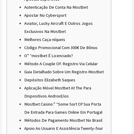
Autenticação De Conta Na Mostbet
Apostar No Cybersport
Aviator, Lucky Aircraft E Outros Jogos
Exclusivos Na Mostbet
Melhores Caça-níqueis
Código Promocional Com 300€ De Bônus
O” “mostbet É Licenciado?
Método A Couple Of: Registro Via Celular
Guia Detalhado Sobre Um Registro Mostbet
Depósitos Elizabeth Saques
Aplicação Móvel Mostbet At The Para
Dispositivos Android/ios
Mostbet Casino:” “Some Sort Of Sua Porta
De Entrada Para Games Online Em Portugal
Métodos De Pagamento Mostbet No Brasil
Apoio Ao Usuario E Assistência Twenty-four