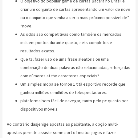
O objetivo do popular game de cartas Bacará no Brasil é
criar um conjunto de cartas apresentando um valor de nove
ou o conjunto que venha a ser o mais próximo possível de”
“nove.
As odds são competitivas como também os mercados
incluem pontos durante quarto, sets completos e
resultados exatos.
Que tal fazer uso de uma frase aleatória ou uma
combinação de duas palavras não relacionadas, reforçadas
com números at the caracteres especiais?
Um simples moba se tornou 1 titã esportivo recorde que
ganhou milhões e milhões de telespectadores.
plataforma bem fácil de navegar, tanto pelo pc quanto por
dispositivos móveis.
Ao contrário dasjenige apostas ao palpitante, a opção multi-
apostas permite assistir some sort of muitos jogos e fazer