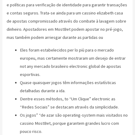
e políticas para verificação de identidade para garantir transações
e contas seguros. Trata-se ainda para um cassino elizabeth casa
de apostas compromissado através do combate à lavagem sobre
dinheiro. Apostadores em MostBet podem apostar no pré-jogo,
mas também podem arriesgar durante as partidas ou
Eles foram estabelecidos per lo più para o mercado
europeu, mas certamente mostraram um desejo de entrar
not any mercado brasileiro electronic global de apostas
esportivas.
Quase quaisquer jogos têm informações estatísticas
detalhadas durante a ida.
Dentre esses métodos, to “Um Clique” electronic as
“Redes Sociais” se destacam através da simplicidade.
Os jogos” “de azar são operating-system mais visitados no
cassino MostBet, porque garantem grandes lucro com
pouco risco.