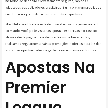
métodos de depósito e levantamento seguros, rápidos e
adaptados aos utilizadores brasileiros. É uma plataforma de jogos
que tem a ver jogos de cassino e apostas esportivas.
MostBet é worldwide e está disponível em vários países ao redor
do mundo. Você pode visitar as apostas esportivas e o cassino
através desta página. Para além do bónus de boas-vindas,
realizamos regularmente várias promoções e ofertas para lhe dar
ainda mais oportunidades de ganhar e recompensas adicionais.
Apostas Na
Premier
League