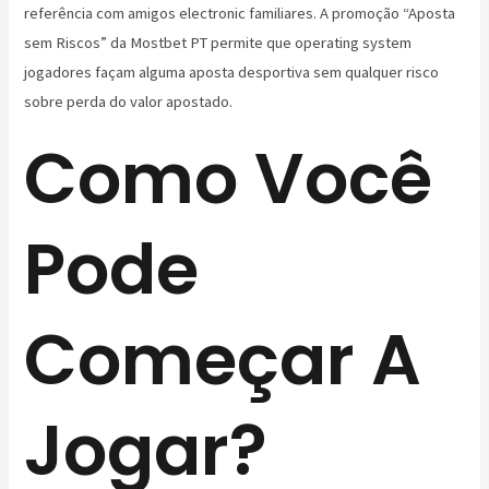
referência com amigos electronic familiares. A promoção “Aposta
sem Riscos” da Mostbet PT permite que operating system
jogadores façam alguma aposta desportiva sem qualquer risco
sobre perda do valor apostado.
Como Você
Pode
Começar A
Jogar?