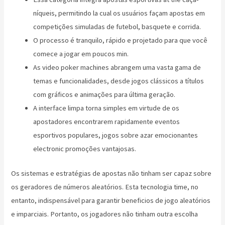
níqueis, permitindo la cual os usuários façam apostas em
competições simuladas de futebol, basquete e corrida.
O processo é tranquilo, rápido e projetado para que você
comece a jogar em poucos min.
As video poker machines abrangem uma vasta gama de
temas e funcionalidades, desde jogos clássicos a títulos
com gráficos e animações para última geração.
A interface limpa torna simples em virtude de os
apostadores encontrarem rapidamente eventos
esportivos populares, jogos sobre azar emocionantes
electronic promoções vantajosas.
Os sistemas e estratégias de apostas não tinham ser capaz sobre
os geradores de números aleatórios. Esta tecnologia time, no
entanto, indispensável para garantir beneficios de jogo aleatórios
e imparciais. Portanto, os jogadores não tinham outra escolha