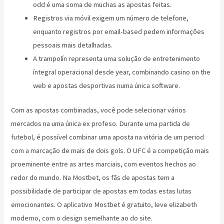
odd é uma soma de muchas as apostas feitas.
Registros via móvil exigem um número de telefone,
enquanto registros por email-based pedem informações
pessoais mais detalhadas.
A trampolín representa uma solução de entretenimento
íntegral operacional desde year, combinando casino on the
web e apostas desportivas numa única software.
Com as apostas combinadas, você pode selecionar vários
mercados na uma única ex profeso. Durante uma partida de
futebol, é possível combinar uma aposta na vitória de um period
com a marcação de mais de dois gols. O UFC é a competição mais
proeminente entre as artes marciais, com eventos hechos ao
redor do mundo. Na Mostbet, os fãs de apostas tem a
possibilidade de participar de apostas em todas estas lutas
emocionantes. O aplicativo Mostbet é gratuito, leve elizabeth
moderno, com o design semelhante ao do site.