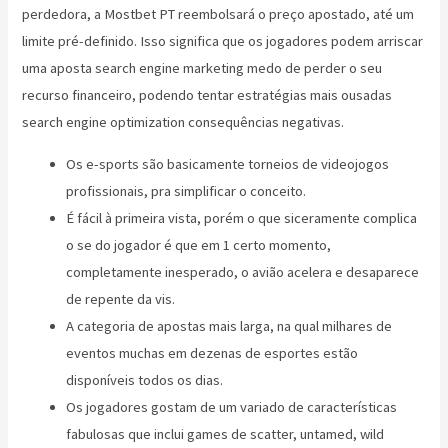
perdedora, a Mostbet PT reembolsará o preço apostado, até um
limite pré-definido. Isso significa que os jogadores podem arriscar
uma aposta search engine marketing medo de perder o seu
recurso financeiro, podendo tentar estratégias mais ousadas
search engine optimization consequências negativas.
Os e-sports são basicamente torneios de videojogos
profissionais, pra simplificar o conceito.
É fácil à primeira vista, porém o que siceramente complica
o se do jogador é que em 1 certo momento,
completamente inesperado, o avião acelera e desaparece
de repente da vis.
A categoria de apostas mais larga, na qual milhares de
eventos muchas em dezenas de esportes estão
disponíveis todos os dias.
Os jogadores gostam de um variado de características
fabulosas que inclui games de scatter, untamed, wild