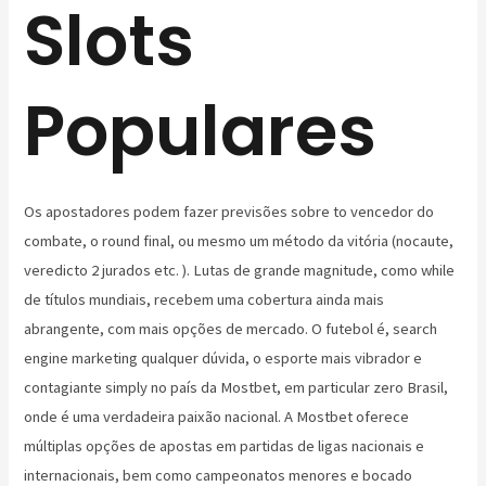
Slots
Populares
Os apostadores podem fazer previsões sobre to vencedor do
combate, o round final, ou mesmo um método da vitória (nocaute,
veredicto 2 jurados etc. ). Lutas de grande magnitude, como while
de títulos mundiais, recebem uma cobertura ainda mais
abrangente, com mais opções de mercado. O futebol é, search
engine marketing qualquer dúvida, o esporte mais vibrador e
contagiante simply no país da Mostbet, em particular zero Brasil,
onde é uma verdadeira paixão nacional. A Mostbet oferece
múltiplas opções de apostas em partidas de ligas nacionais e
internacionais, bem como campeonatos menores e bocado