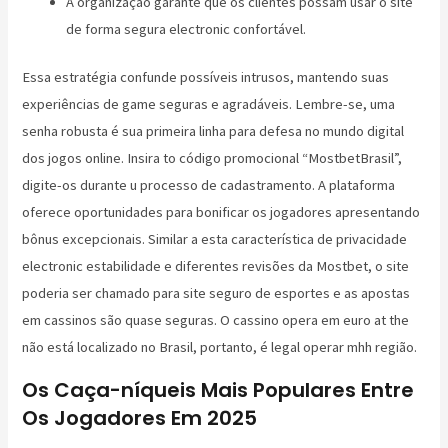
A organização garante que os clientes possam usar o site
de forma segura electronic confortável.
Essa estratégia confunde possíveis intrusos, mantendo suas
experiências de game seguras e agradáveis. Lembre-se, uma
senha robusta é sua primeira linha para defesa no mundo digital
dos jogos online. Insira to código promocional “MostbetBrasil”,
digite-os durante u processo de cadastramento. A plataforma
oferece oportunidades para bonificar os jogadores apresentando
bônus excepcionais. Similar a esta característica de privacidade
electronic estabilidade e diferentes revisões da Mostbet, o site
poderia ser chamado para site seguro de esportes e as apostas
em cassinos são quase seguras. O cassino opera em euro at the
não está localizado no Brasil, portanto, é legal operar mhh região.
Os Caça-níqueis Mais Populares Entre
Os Jogadores Em 2025