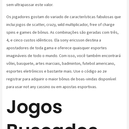
sem ultrapassar este valor.
Os jogadores gostam do variado de características fabulosas que
inclui jogos de scatter, crazy, wild multiplicador, free of charge
spins e games de bônus. As combinações são geradas com três,
4, e cinco custos idênticos. Ela sony ericsson destina a
apostadores de toda gama e oferece quaisquer esportes
imagináveis de todo o mundo. Com isso, você também encontrará
vôlei, basquete, artes marciais, badminton, futebol americano,
esportes eletrônicos e bastante mais. Use o código ao ze
registrar para adquirir o maior bônus de boas-vindas disponível
para usar not any cassino ou em apostas esportivas.
Jogos