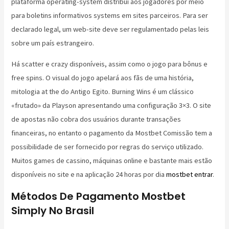
plataforma operating-system distribui aos jogadores por meio
para boletins informativos systems em sites parceiros. Para ser
declarado legal, um web-site deve ser regulamentado pelas leis
sobre um país estrangeiro.
Há scatter e crazy disponíveis, assim como o jogo para bônus e
free spins. O visual do jogo apelará aos fãs de uma história,
mitologia at the do Antigo Egito. Burning Wins é um clássico
«frutado» da Playson apresentando uma configuração 3×3. O site
de apostas não cobra dos usuários durante transações
financeiras, no entanto o pagamento da Mostbet Comissão tem a
possibilidade de ser fornecido por regras do serviço utilizado.
Muitos games de cassino, máquinas online e bastante mais estão
disponíveis no site e na aplicação 24 horas por dia
mostbet entrar
.
Métodos De Pagamento Mostbet
Simply No Brasil