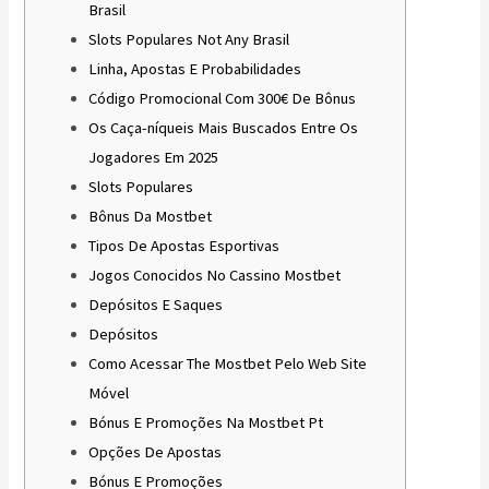
Brasil
Slots Populares Not Any Brasil
Linha, Apostas E Probabilidades
Código Promocional Com 300€ De Bônus
Os Caça-níqueis Mais Buscados Entre Os
Jogadores Em 2025
Slots Populares
Bônus Da Mostbet
Tipos De Apostas Esportivas
Jogos Conocidos No Cassino Mostbet
Depósitos E Saques
Depósitos
Como Acessar The Mostbet Pelo Web Site
Móvel
Bónus E Promoções Na Mostbet Pt
Opções De Apostas
Bónus E Promoções